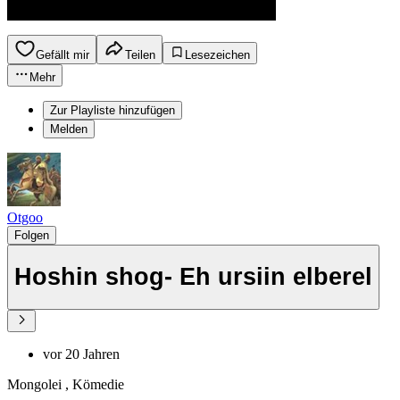
Gefällt mir
Teilen
Lesezeichen
Mehr
Zur Playliste hinzufügen
Melden
Otgoo
Folgen
Hoshin shog- Eh ursiin elberel
vor 20 Jahren
Mongolei , Kömedie