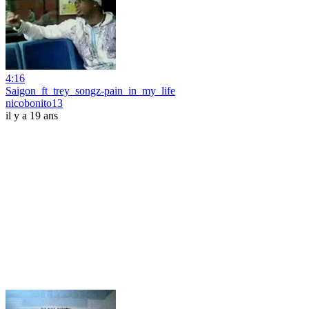
4:16
Saigon_ft_trey_songz-pain_in_my_life
nicobonito13
il y a 19 ans