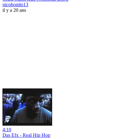
nicobonito13
il y a 20 ans
4:10
Das Efx - Real Hip Hop