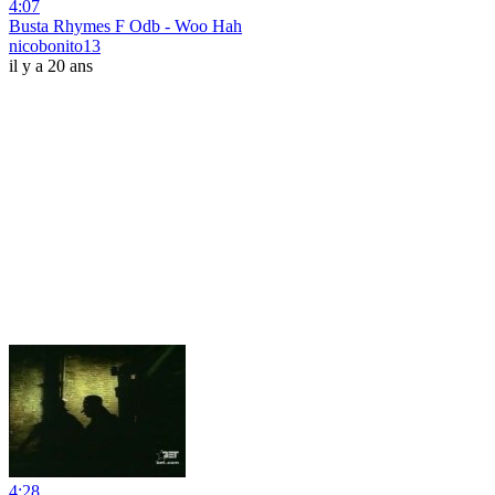
4:07
Busta Rhymes F Odb - Woo Hah
nicobonito13
il y a 20 ans
4:28