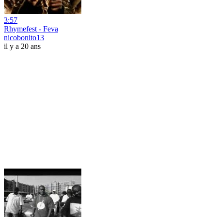
3:57
Rhymefest - Feva
nicobonito13
il y a 20 ans