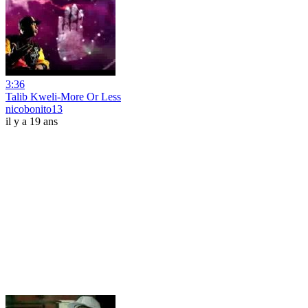
3:36
Talib Kweli-More Or Less
nicobonito13
il y a 19 ans