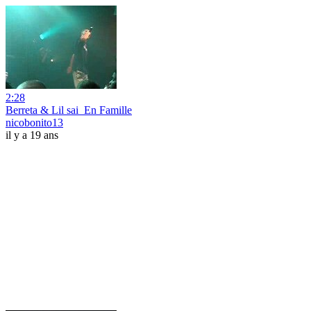
2:28
Berreta & Lil sai_En Famille
nicobonito13
il y a 19 ans