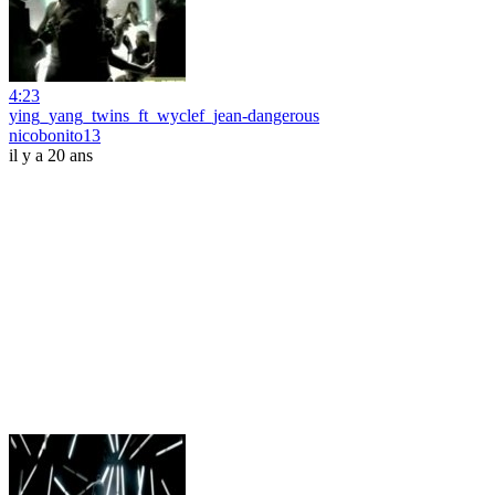
4:23
ying_yang_twins_ft_wyclef_jean-dangerous
nicobonito13
il y a 20 ans