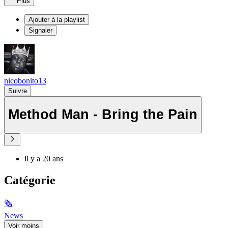
Plus
Ajouter à la playlist
Signaler
nicobonito13
Suivre
Method Man - Bring the Pain
il y a 20 ans
Catégorie
🗞
News
Voir moins