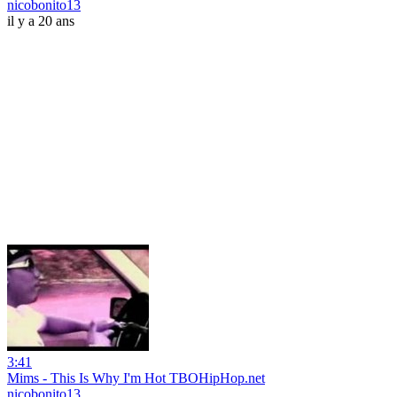
nicobonito13
il y a 20 ans
3:41
Mims - This Is Why I'm Hot TBOHipHop.net
nicobonito13