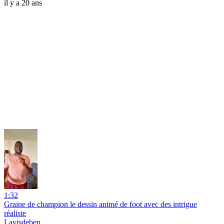
il y a 20 ans
1:32
Graine de champion le dessin animé de foot avec des intrigue
réaliste
Lavisdeben