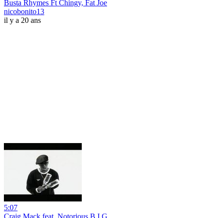
Busta Rhymes Ft Chingy, Fat Joe
nicobonito13
il y a 20 ans
5:07
Craig Mack feat. Notorious B.I.G