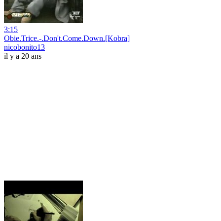
3:15
Obie.Trice.-.Don't.Come.Down.[Kobra]
nicobonito13
il y a 20 ans