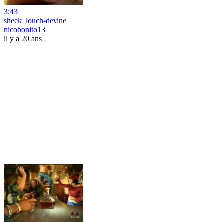
3:43
sheek_louch-devine
nicobonito13
il y a 20 ans