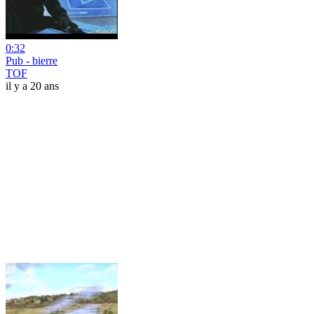
0:32
Pub - bierre
TOF
il y a 20 ans