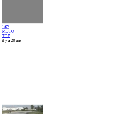
1:07
MOTO
TOF
il y a 20 ans