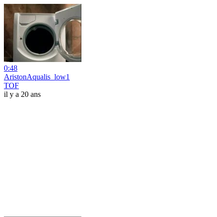
0:48
AristonAqualis_low1
TOF
il y a 20 ans