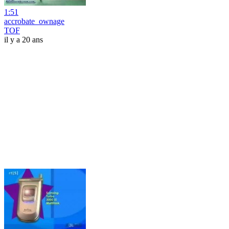
1:51
accrobate_ownage
TOF
il y a 20 ans