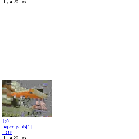
il y a 20 ans
1:01
paper_penis[1]
TOF
il y a 20 ans