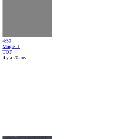
4:50
Magie_1
TOF
il y a 20 ans