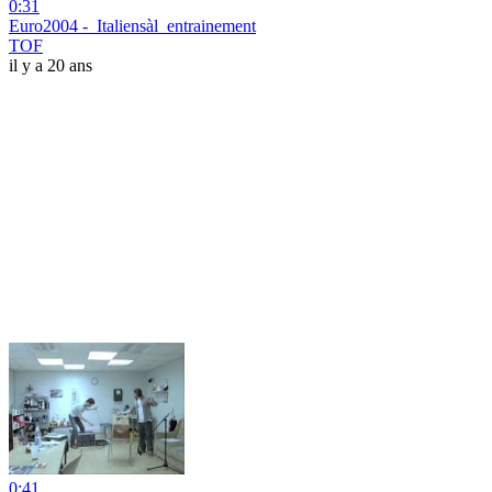
0:31
Euro2004 -_Italiensàl_entrainement
TOF
il y a 20 ans
0:41