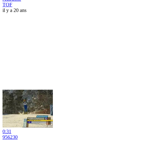
TOF
il y a 20 ans
0:31
956230