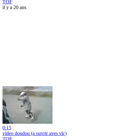
TOF
il y a 20 ans
0:15
video doudou (a ouvrir aves vlc)
TOF