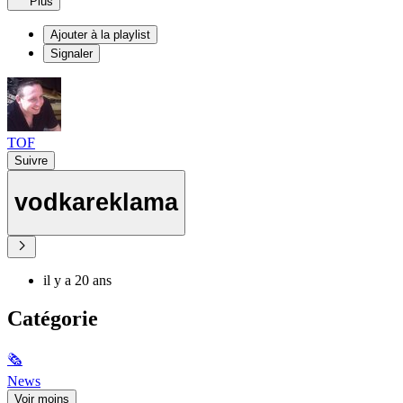
Plus
Ajouter à la playlist
Signaler
TOF
Suivre
vodkareklama
il y a 20 ans
Catégorie
🗞
News
Voir moins