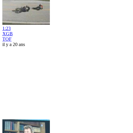
1:23
XGB
TOF
il y a 20 ans