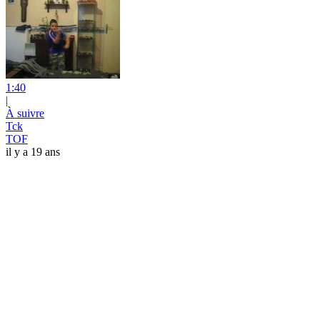
1:40
|
À suivre
Tck
TOF
il y a 19 ans