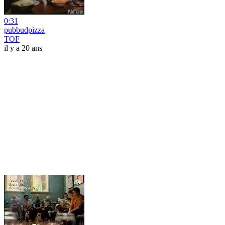
0:31
pubbudpizza
TOF
il y a 20 ans