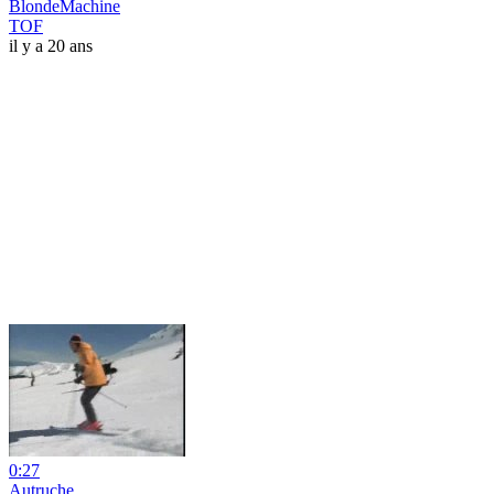
BlondeMachine
TOF
il y a 20 ans
0:27
Autruche