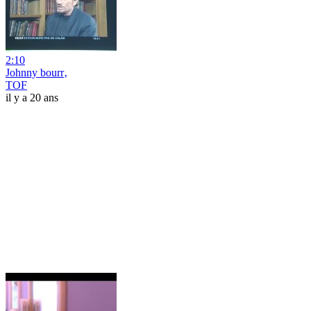
2:10
Johnny bourr‚
TOF
il y a 20 ans