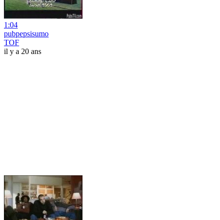
1:04
pubpepsisumo
TOF
il y a 20 ans