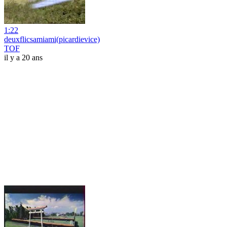
1:22
deuxflicsamiami(picardievice)
TOF
il y a 20 ans