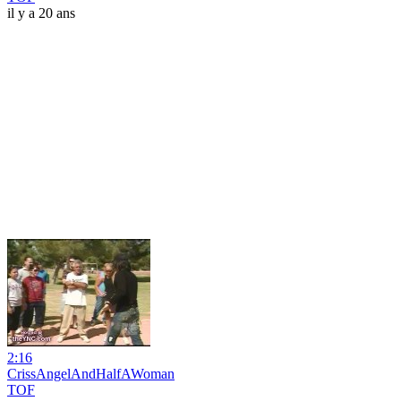
il y a 20 ans
2:16
CrissAngelAndHalfAWoman
TOF