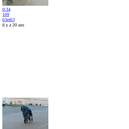
0:34
169
63et63
il y a 20 ans