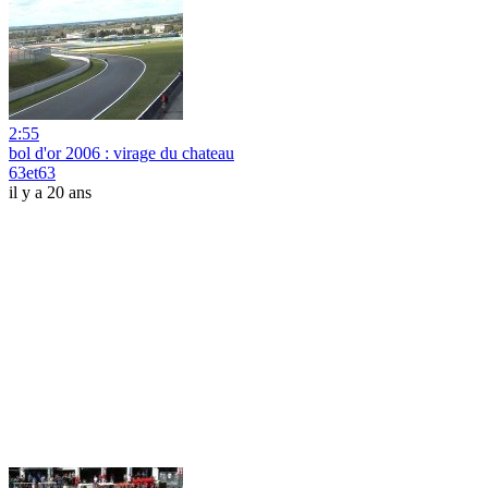
2:55
bol d'or 2006 : virage du chateau
63et63
il y a 20 ans