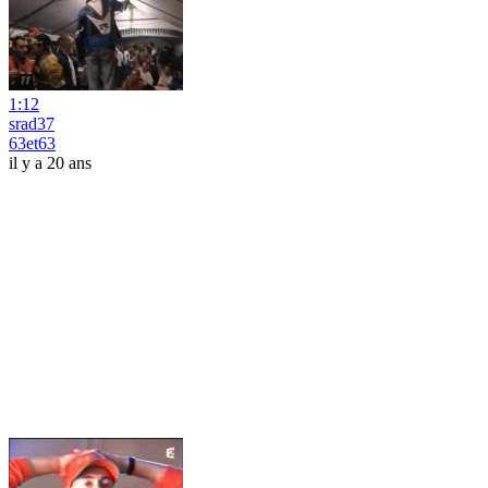
1:12
srad37
63et63
il y a 20 ans