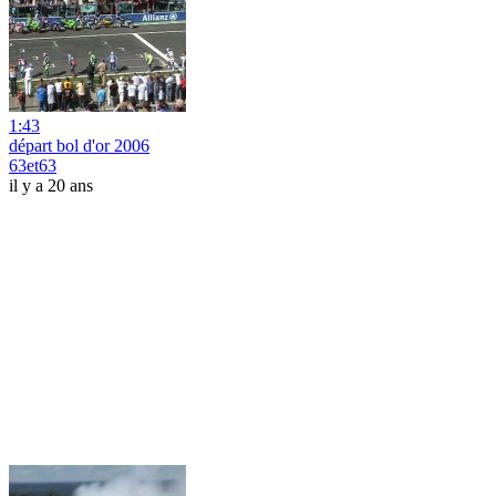
1:43
départ bol d'or 2006
63et63
il y a 20 ans