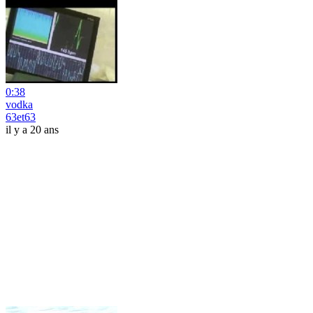
0:38
vodka
63et63
il y a 20 ans