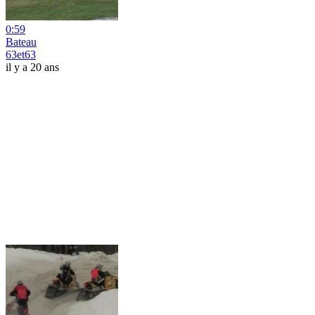
0:59
Bateau
63et63
il y a 20 ans