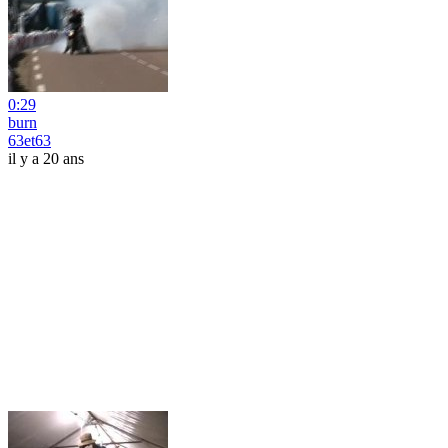
0:29
burn
63et63
il y a 20 ans