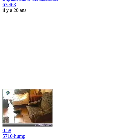
63et63
il y a 20 ans
0:58
5710-hump