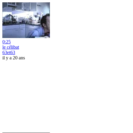
0:25
le célibat
63et63
il y a 20 ans