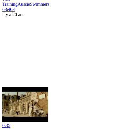
TrainingAussieSwimmers
63et63
il y a 20 ans
0:35