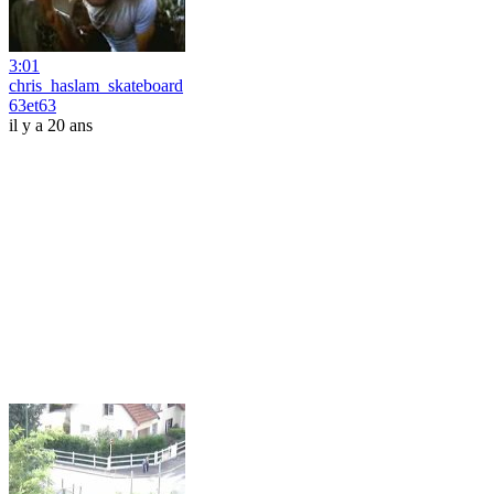
3:01
chris_haslam_skateboard
63et63
il y a 20 ans