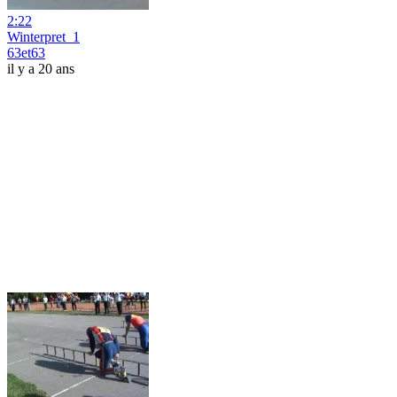
2:22
Winterpret_1
63et63
il y a 20 ans