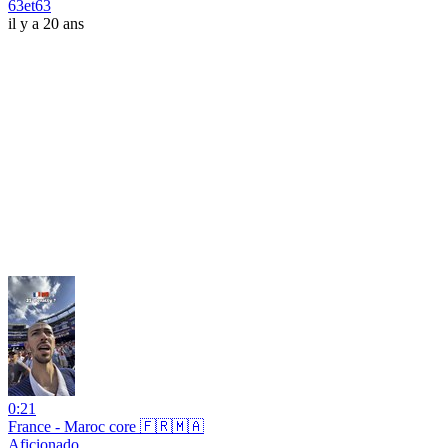
63et63
il y a 20 ans
0:21
France - Maroc core 🇫🇷🇲🇦
Aficionado