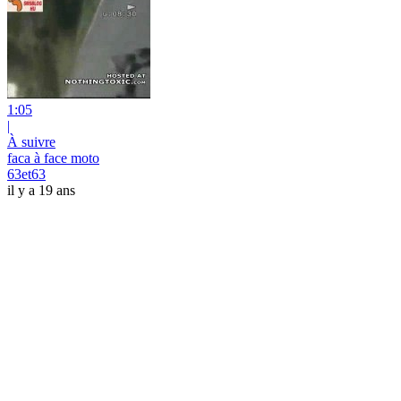
1:05
|
À suivre
faca à face moto
63et63
il y a 19 ans