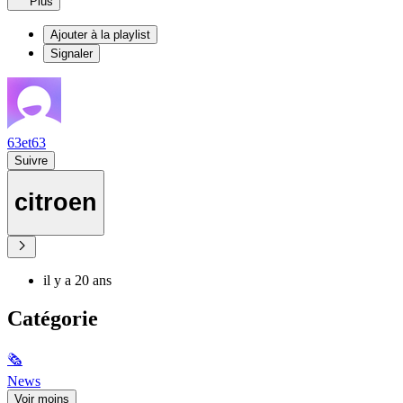
Plus
Ajouter à la playlist
Signaler
63et63
Suivre
citroen
il y a 20 ans
Catégorie
🗞
News
Voir moins