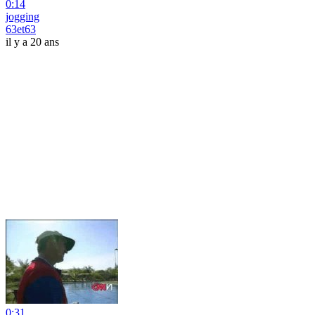
0:14
jogging
63et63
il y a 20 ans
0:31