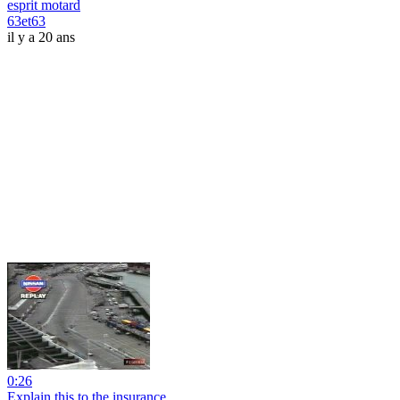
esprit motard
63et63
il y a 20 ans
0:26
Explain this to the insurance