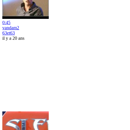
0:45
vandam2
63et63
il y a 20 ans