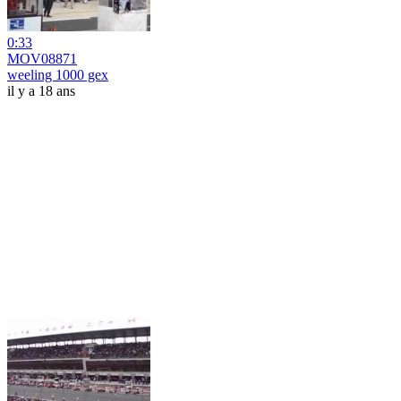
0:33
MOV08871
weeling 1000 gex
il y a 18 ans