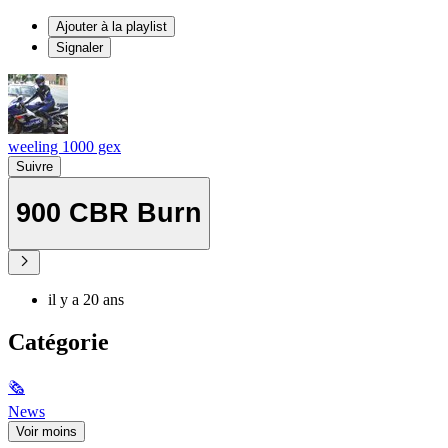
Ajouter à la playlist
Signaler
weeling 1000 gex
Suivre
900 CBR Burn
il y a 20 ans
Catégorie
🗞
News
Voir moins