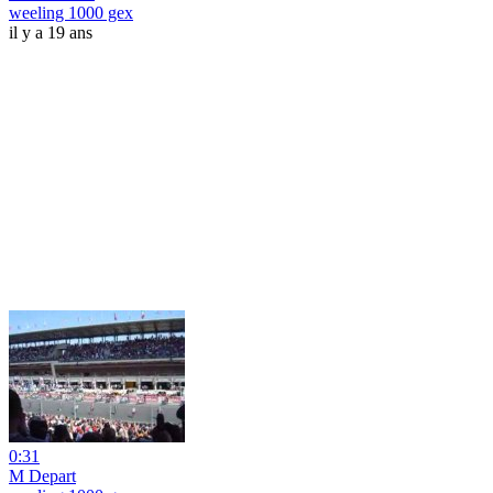
weeling 1000 gex
il y a 19 ans
0:31
M Depart