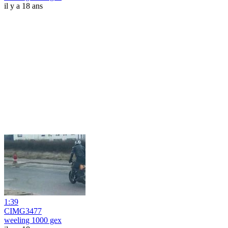
il y a 18 ans
1:39
CIMG3477
weeling 1000 gex