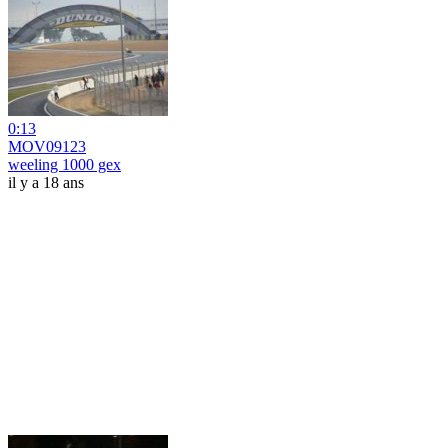
0:13
MOV09123
weeling 1000 gex
il y a 18 ans