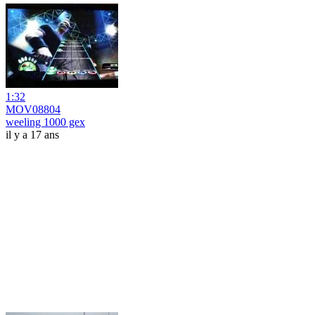
1:32
MOV08804
weeling 1000 gex
il y a 17 ans