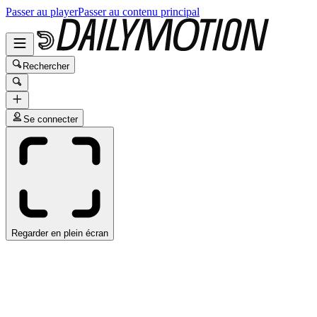
Passer au player
Passer au contenu principal
Rechercher
Se connecter
Regarder en plein écran