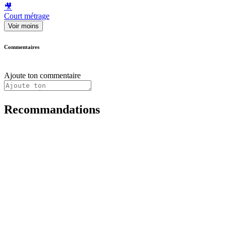
🎥
Court métrage
Voir moins
Commentaires
Ajoute ton commentaire
Recommandations