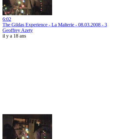
6:02
The Gildas Experience - La Malterie - 08.03.2008 - 3
Geoffrey Azety
il y a 18 ans