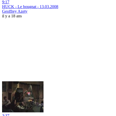
9:17
HUCK - Le bougnat - 13.03.2008
Geoffrey Azety
il y a 18 ans
3:37