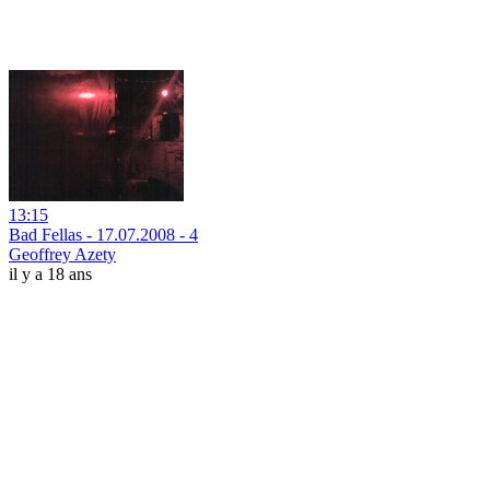
13:15
Bad Fellas - 17.07.2008 - 4
Geoffrey Azety
il y a 18 ans