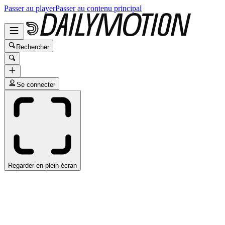
Passer au player
Passer au contenu principal
Rechercher
Se connecter
Regarder en plein écran