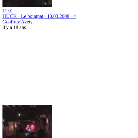
11:01
HUCK - Le bougnat - 13.03.2008 - 4
Geoffrey Azety
il y a 18 ans