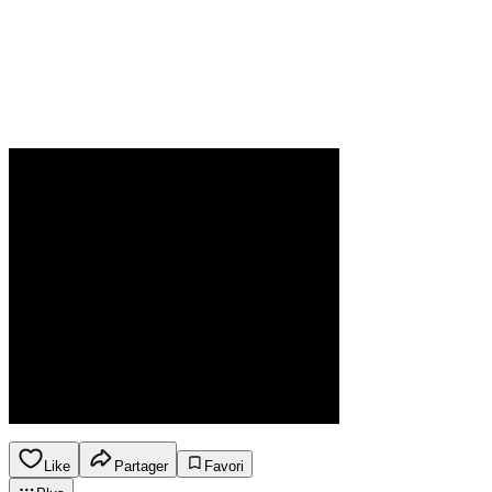
Like
Partager
Favori