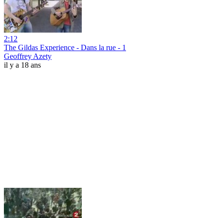
2:12
The Gildas Experience - Dans la rue - 1
Geoffrey Azety
il y a 18 ans