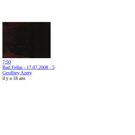
7:50
Bad Fellas - 17.07.2008 - 5
Geoffrey Azety
il y a 18 ans