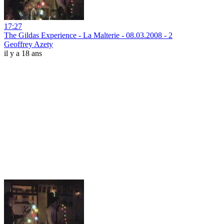
17:27
The Gildas Experience - La Malterie - 08.03.2008 - 2
Geoffrey Azety
il y a 18 ans