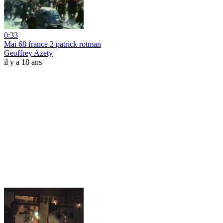
0:33
Mai 68 france 2 patrick rotman
Geoffrey Azety
il y a 18 ans