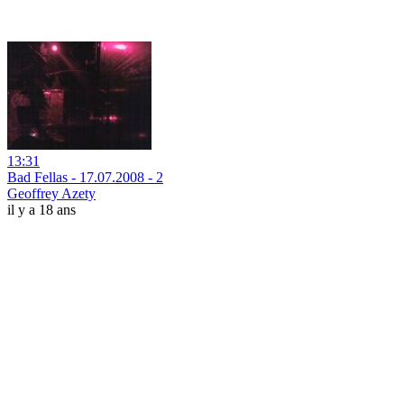
13:31
Bad Fellas - 17.07.2008 - 2
Geoffrey Azety
il y a 18 ans