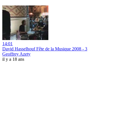
14:01
David Hasselhouf Fête de la Musique 2008 - 3
Geoffrey Azety
il y a 18 ans