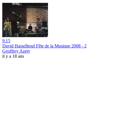
9:15
David Hasselhouf Fête de la Musique 2008 - 2
Geoffrey Azety
il y a 18 ans