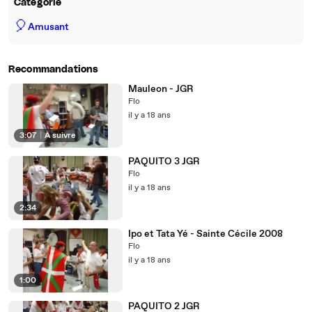
Catégorie
🎈
Amusant
Recommandations
Mauleon - JGR
Flo
il y a 18 ans
3:07
|
À suivre
PAQUITO 3 JGR
Flo
il y a 18 ans
2:34
Ipo et Tata Yé - Sainte Cécile 2008
Flo
il y a 18 ans
1:00
PAQUITO 2 JGR