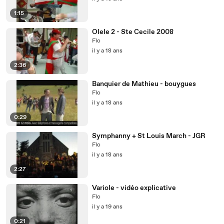
1:15
Olele 2 - Ste Cecile 2008
Flo
il y a 18 ans
2:36
Banquier de Mathieu - bouygues
Flo
il y a 18 ans
0:29
Symphanny + St Louis March - JGR
Flo
il y a 18 ans
2:27
Variole - vidéo explicative
Flo
il y a 19 ans
0:21