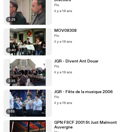
Discours
Flo
il y a 19 ans
3:25
MOV08308
Flo
il y a 19 ans
0:40
JGR - Divent Ant Douar
Flo
il y a 19 ans
2:25
JGR - Fête de la musique 2006
Flo
il y a 19 ans
1:55
GPN FSCF 2001 St Just Malmont
Auvergne