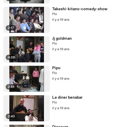
Takeshi-kitano-comedy-show
Flo
il y a 19 ans
2:17
Jj goldman
Flo
il y a 19 ans
4:26
Pipo
Flo
il y a 19 ans
2:51
Le diner benabar
Flo
il y a 19 ans
2:43