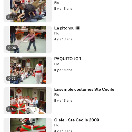
Flo
il y a 18 ans
0:35
La pitchouliiii
Flo
il y a 18 ans
0:08
PAQUITO JGR
Flo
il y a 18 ans
0:58
Ensemble costumes Ste Cecile
Flo
il y a 18 ans
0:17
Olele - Ste Cecile 2008
Flo
il y a 18 ans