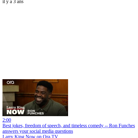
il y a 3 ans
2:00
Best jokes, freedom of speech, and timeless comedy -- Ron Funches
answers your social media questions
Larry King Now on Ora.TV