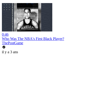
0:46
Who Was The NBA's First Black Player?
ThePostGame
il y a 3 ans