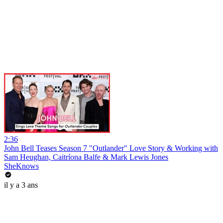
2:36
John Bell Teases Season 7 "Outlander" Love Story & Working with
Sam Heughan, Caitríona Balfe & Mark Lewis Jones
SheKnows
il y a 3 ans