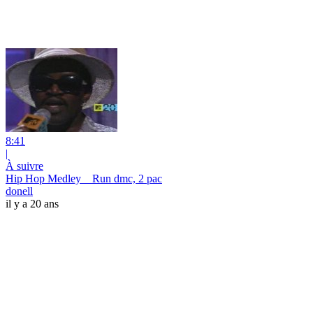
8:41
|
À suivre
Hip Hop Medley _ Run dmc, 2 pac
donell
il y a 20 ans