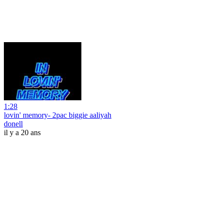
1:28
lovin' memory- 2pac biggie aaliyah
donell
il y a 20 ans