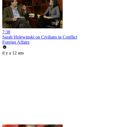
7:38
Sarah Holewinski on Civilians in Conflict
Foreign Affairs
il y a 12 ans