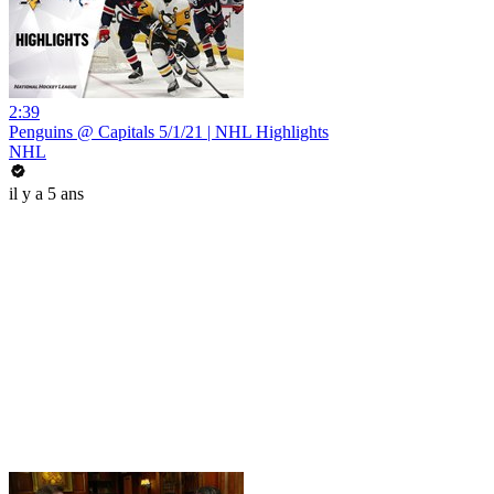
2:39
Penguins @ Capitals 5/1/21 | NHL Highlights
NHL
il y a 5 ans