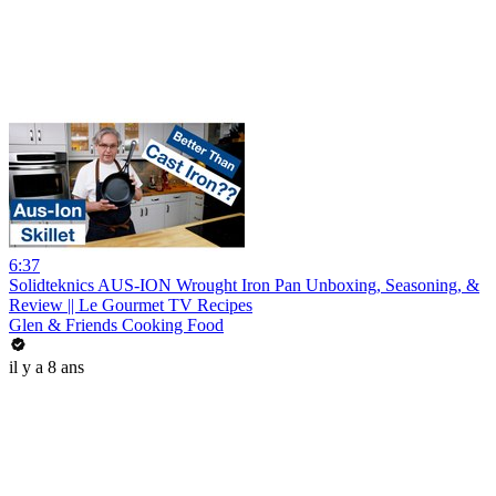
6:37
Solidteknics AUS-ION Wrought Iron Pan Unboxing, Seasoning, &
Review || Le Gourmet TV Recipes
Glen & Friends Cooking Food
il y a 8 ans