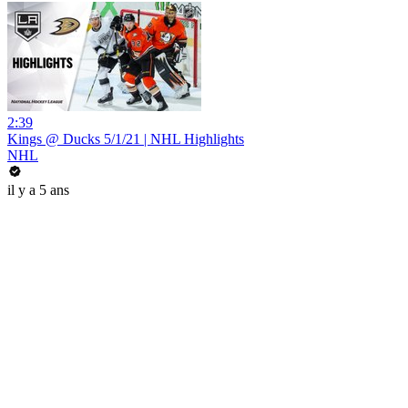
2:39
Kings @ Ducks 5/1/21 | NHL Highlights
NHL
il y a 5 ans