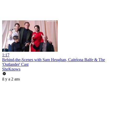
1:17
Behind-the-Scenes with Sam Heughan, Caitríona Balfe & The
'Outlander' Cast
SheKnows
il y a 2 ans