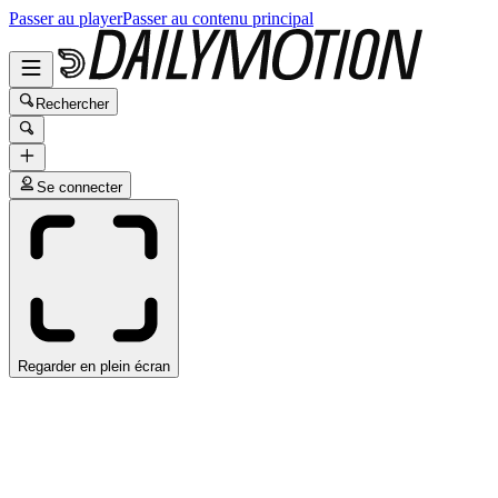
Passer au player
Passer au contenu principal
Rechercher
Se connecter
Regarder en plein écran