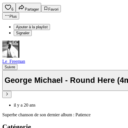
6
Partager
Favori
Plus
Ajouter à la playlist
Signaler
Le_Freeman
Suivre
George Michael - Round Here (4
il y a 20 ans
Superbe chanson de son dernier album : Patience
Catégorie