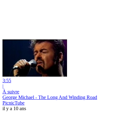
3:55
|
À suivre
George Michael - The Long And Winding Road
PicnicTube
il y a 10 ans