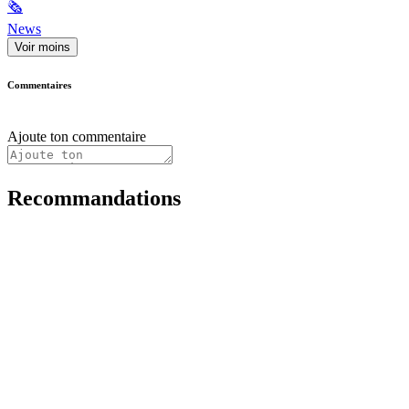
🗞
News
Voir moins
Commentaires
Ajoute ton commentaire
Recommandations