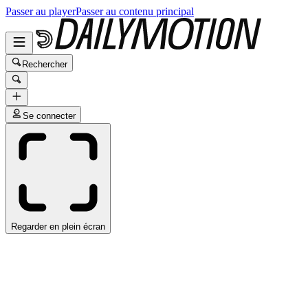
Passer au player
Passer au contenu principal
Rechercher
Se connecter
Regarder en plein écran