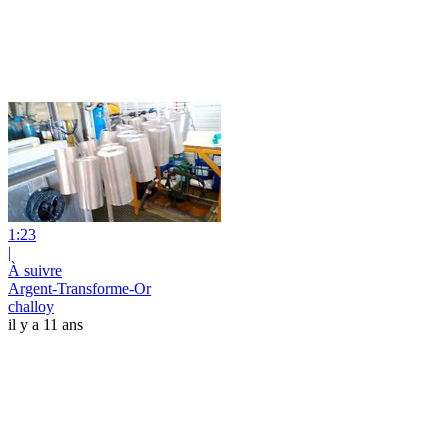
1:23
|
À suivre
Argent-Transforme-Or
challoy
il y a 11 ans