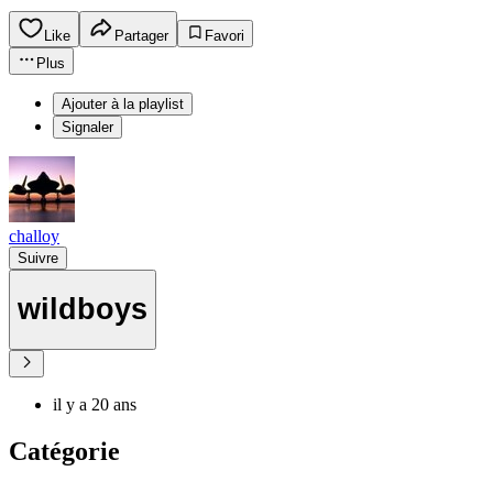
Like
Partager
Favori
Plus
Ajouter à la playlist
Signaler
challoy
Suivre
wildboys
il y a 20 ans
Catégorie