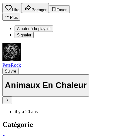
Like
Partager
Favori
Plus
Ajouter à la playlist
Signaler
PeteRock
Suivre
Animaux En Chaleur
il y a 20 ans
Catégorie