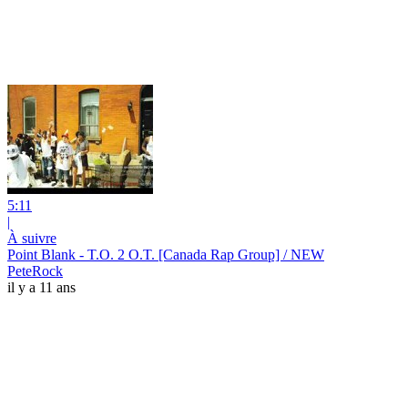
5:11
|
À suivre
Point Blank - T.O. 2 O.T. [Canada Rap Group] / NEW
PeteRock
il y a 11 ans