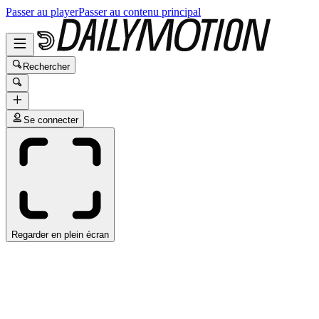
Passer au player
Passer au contenu principal
Rechercher
Se connecter
Regarder en plein écran