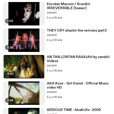
Escobar Macson / Scardini
IRREVERSIBLE (teaser)
zandoli
il y a 16 ans
1:09
THEY CRY shaolin the remixes part3
zandoli
il y a 16 ans
5:28
AN TAN LONTAN RASAJAH by zandoli
Videoz
zandoli
il y a 16 ans
4:50
AKA Koxx - Girl friend - Official Music
video HD
zandoli
il y a 16 ans
3:58
SERIOUS TIME -AkaKoXx- 2009