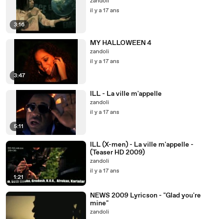
zandoli
il y a 17 ans
3:16
MY HALLOWEEN 4
zandoli
il y a 17 ans
3:47
ILL - La ville m'appelle
zandoli
il y a 17 ans
5:11
ILL (X-men) - La ville m'appelle -
(Teaser HD 2009)
zandoli
il y a 17 ans
1:21
NEWS 2009 Lyricson - "Glad you're
mine"
zandoli