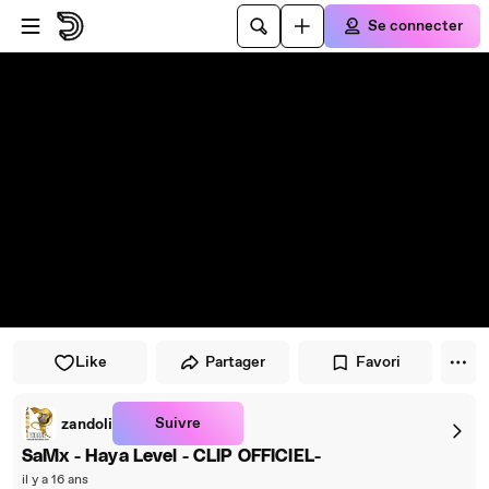
Passer au player
Passer au contenu principal
Se connecter
Like
Partager
Favori
Suivre
zandoli
SaMx - Haya Level - CLIP OFFICIEL-
il y a 16 ans