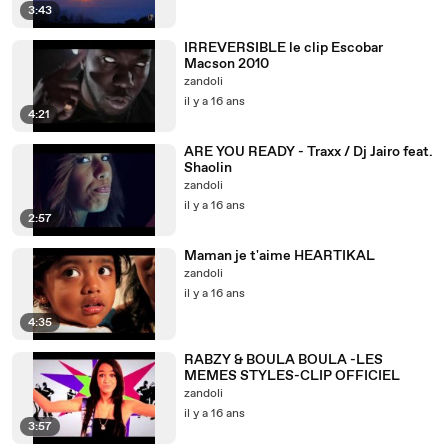
3:43
IRREVERSIBLE le clip Escobar
Macson 2010
zandoli
il y a 16 ans
4:21
ARE YOU READY - Traxx / Dj Jairo feat.
Shaolin
zandoli
il y a 16 ans
2:57
Maman je t'aime HEARTIKAL
zandoli
il y a 16 ans
4:35
RABZY & BOULA BOULA -LES
MEMES STYLES-CLIP OFFICIEL
zandoli
il y a 16 ans
3:57