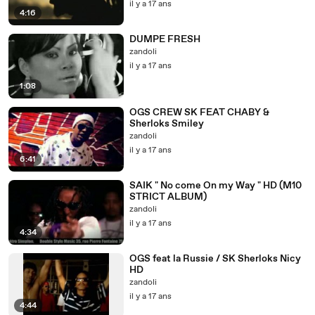
il y a 17 ans
4:16
DUMPE FRESH
zandoli
il y a 17 ans
1:08
OGS CREW SK FEAT CHABY &
Sherloks Smiley
zandoli
il y a 17 ans
6:41
SAIK " No come On my Way " HD (M10
STRICT ALBUM)
zandoli
il y a 17 ans
4:34
OGS feat la Russie / SK Sherloks Nicy
HD
zandoli
il y a 17 ans
4:44