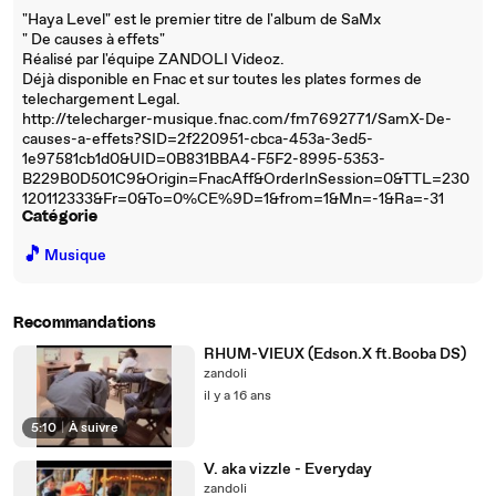
"Haya Level" est le premier titre de l'album de SaMx
" De causes à effets"
Réalisé par l'équipe ZANDOLI Videoz.
Déjà disponible en Fnac et sur toutes les plates formes de
telechargement Legal.
http://telecharger-musique.fnac.com/fm7692771/SamX-De-
causes-a-effets?SID=2f220951-cbca-453a-3ed5-
1e97581cb1d0&UID=0B831BBA4-F5F2-8995-5353-
B229B0D501C9&Origin=FnacAff&OrderInSession=0&TTL=230
120112333&Fr=0&To=0%CE%9D=1&from=1&Mn=-1&Ra=-31
Catégorie
🎵
Musique
Recommandations
RHUM-VIEUX (Edson.X ft.Booba DS)
zandoli
il y a 16 ans
5:10
|
À suivre
V. aka vizzle - Everyday
zandoli