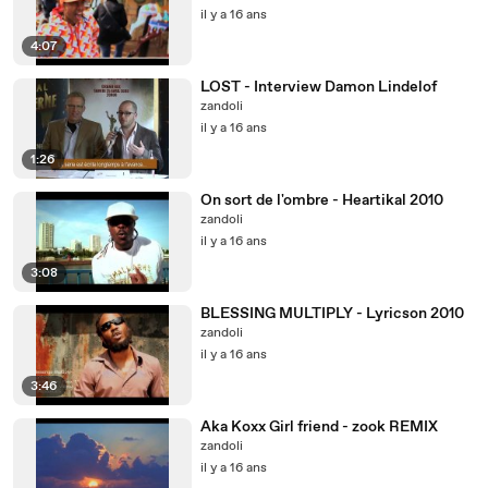
il y a 16 ans
4:07
LOST - Interview Damon Lindelof
zandoli
il y a 16 ans
1:26
On sort de l'ombre - Heartikal 2010
zandoli
il y a 16 ans
3:08
BLESSING MULTIPLY - Lyricson 2010
zandoli
il y a 16 ans
3:46
Aka Koxx Girl friend - zook REMIX
zandoli
il y a 16 ans