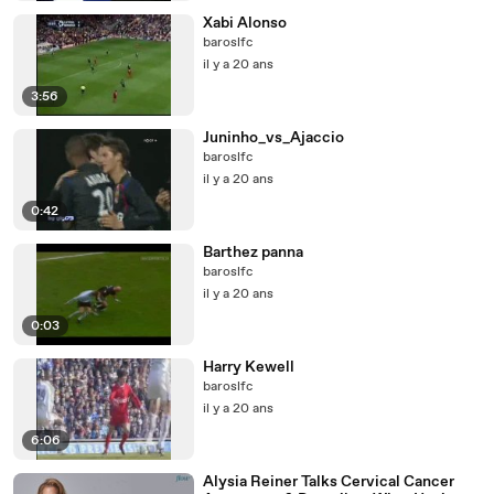
Xabi Alonso
baroslfc
il y a 20 ans
3:56
Juninho_vs_Ajaccio
baroslfc
il y a 20 ans
0:42
Barthez panna
baroslfc
il y a 20 ans
0:03
Harry Kewell
baroslfc
il y a 20 ans
6:06
Alysia Reiner Talks Cervical Cancer