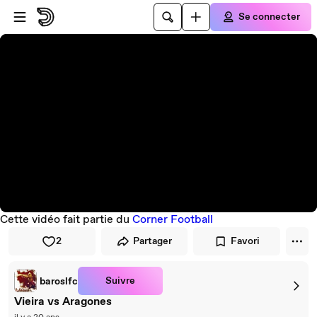
Passer au player
Passer au contenu principal
Se connecter
Cette vidéo fait partie du
Corner Football
2
Partager
Favori
Suivre
baroslfc
Vieira vs Aragones