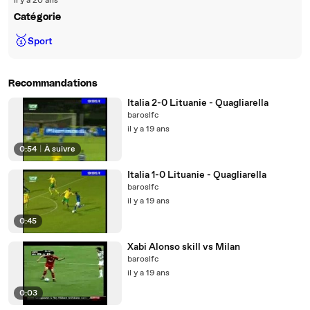
il y a 20 ans
Catégorie
🥇
Sport
Recommandations
Italia 2-0 Lituanie - Quagliarella
baroslfc
il y a 19 ans
0:54
|
À suivre
Italia 1-0 Lituanie - Quagliarella
baroslfc
il y a 19 ans
0:45
Xabi Alonso skill vs Milan
baroslfc
il y a 19 ans
0:03