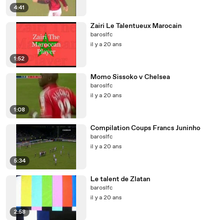
4:41
Zairi Le Talentueux Marocain
baroslfc
il y a 20 ans
1:52
Momo Sissoko v Chelsea
baroslfc
il y a 20 ans
1:08
Compilation Coups Francs Juninho
baroslfc
il y a 20 ans
5:34
Le talent de Zlatan
baroslfc
il y a 20 ans
2:58