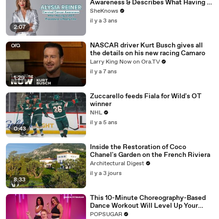
Awareness & Describes What Having a
LEEP Procedure is Really Like
SheKnows
il y a 3 ans
2:07
NASCAR driver Kurt Busch gives all
the details on his new racing Camaro
Larry King Now on Ora.TV
il y a 7 ans
1:29
Zuccarello feeds Fiala for Wild's OT
winner
NHL
il y a 5 ans
0:43
Inside the Restoration of Coco
Chanel's Garden on the French Riviera
Architectural Digest
il y a 3 jours
8:33
This 10-Minute Choreography-Based
Dance Workout Will Level Up Your
Moves
POPSUGAR