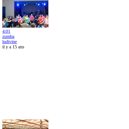
4:01
zumba
ludivine
il y a 15 ans