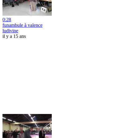
0:28
funambule à valence
ludivine
il y a 15 ans