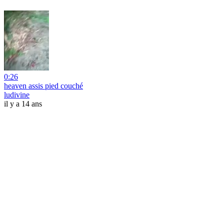
0:26
heaven assis pied couché
ludivine
il y a 14 ans