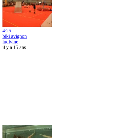
4:25
biki avignon
ludivine
il y a 15 ans