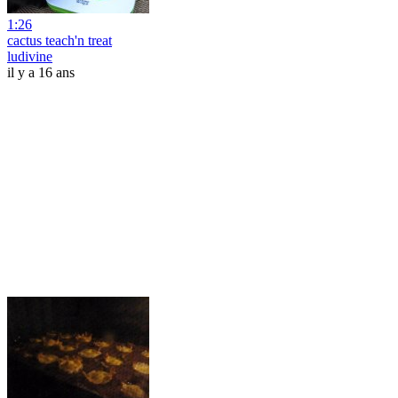
1:26
cactus teach'n treat
ludivine
il y a 16 ans