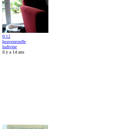
0:12
heavenronfle
ludivine
il y a 14 ans