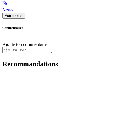
🗞
News
Voir moins
Commentaires
Ajoute ton commentaire
Recommandations