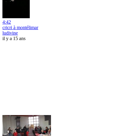
4:42
cricri à montélimar
ludivine
il y a 15 ans