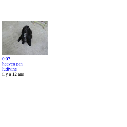
0:07
heaven pan
ludivine
il y a 12 ans