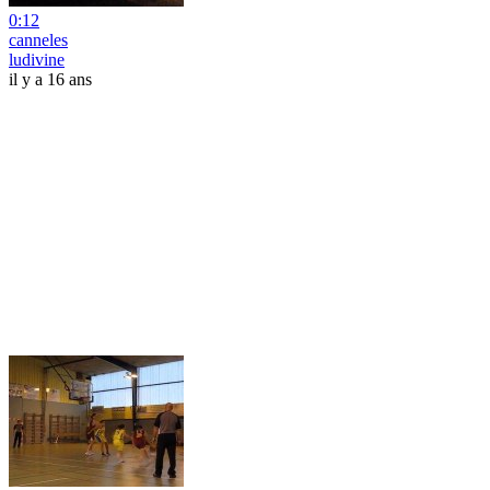
0:12
canneles
ludivine
il y a 16 ans