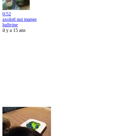
0:52
axolotl qui mange
ludivine
il y a 15 ans