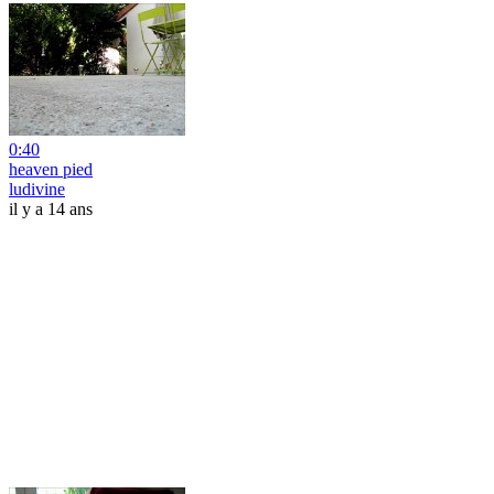
0:40
heaven pied
ludivine
il y a 14 ans