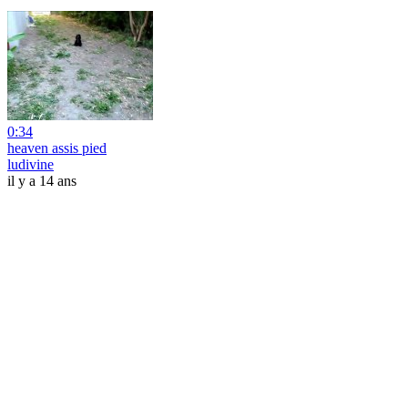
0:34
heaven assis pied
ludivine
il y a 14 ans