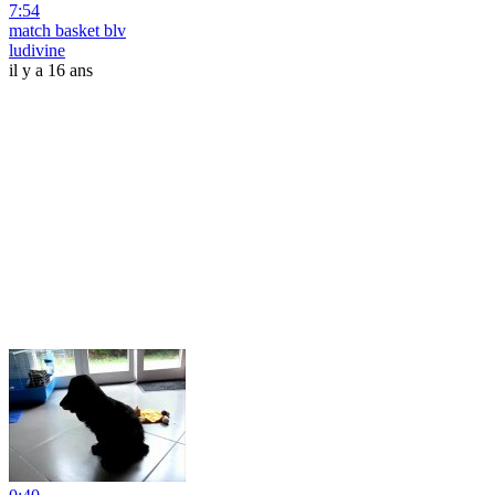
7:54
match basket blv
ludivine
il y a 16 ans