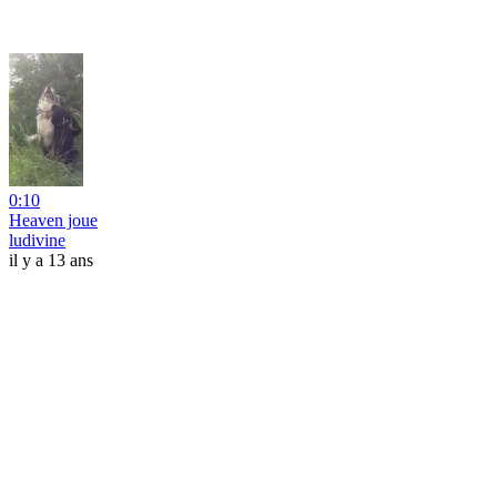
0:10
Heaven joue
ludivine
il y a 13 ans