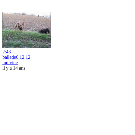
2:43
ballade6.12.12
ludivine
il y a 14 ans