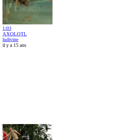
1:03
AXOLOTL
ludivine
il y a 15 ans