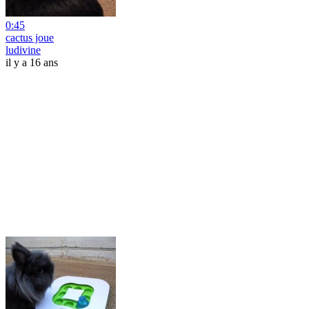
0:45
cactus joue
ludivine
il y a 16 ans