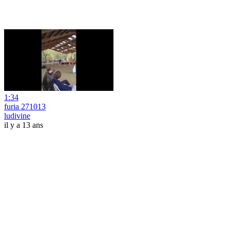
1:34
furia 271013
ludivine
il y a 13 ans