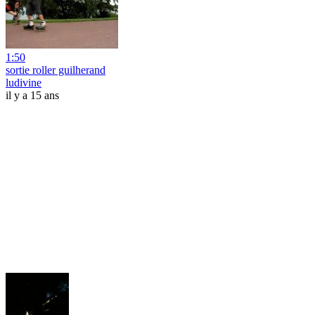
1:50
sortie roller guilherand
ludivine
il y a 15 ans