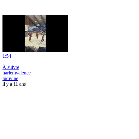
1:54
|
À suivre
harlemvalence
ludivine
il y a 11 ans