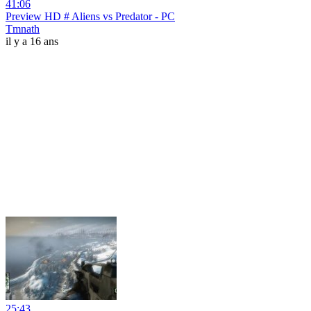
41:06
Preview HD # Aliens vs Predator - PC
Tmnath
il y a 16 ans
25:43