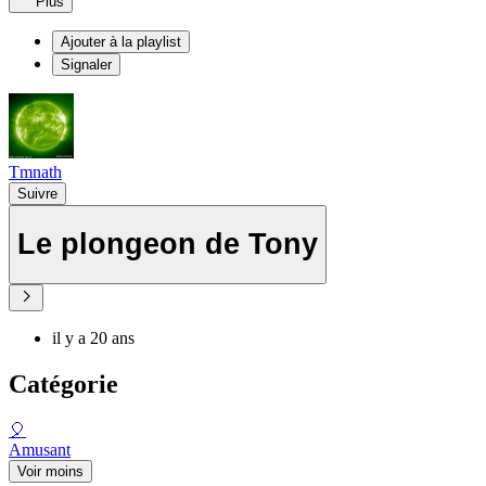
Plus
Ajouter à la playlist
Signaler
Tmnath
Suivre
Le plongeon de Tony
il y a 20 ans
Catégorie
🎈
Amusant
Voir moins