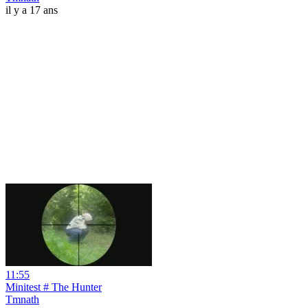
il y a 17 ans
11:55
Minitest # The Hunter
Tmnath