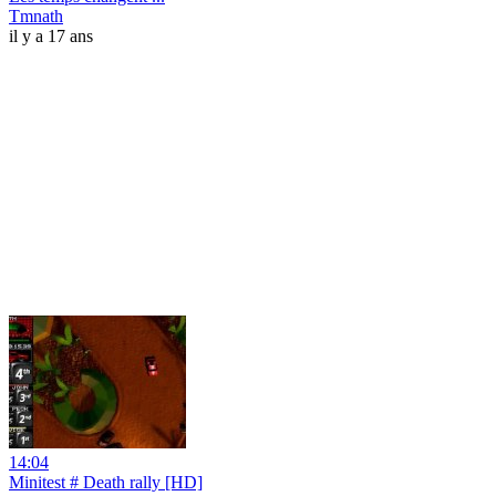
Tmnath
il y a 17 ans
14:04
Minitest # Death rally [HD]