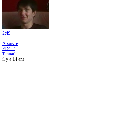
2:49
|
À suivre
FDCT
Tmnath
il y a 14 ans