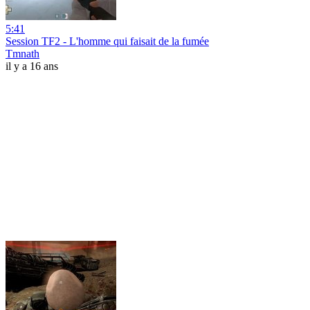
5:41
Session TF2 - L'homme qui faisait de la fumée
Tmnath
il y a 16 ans