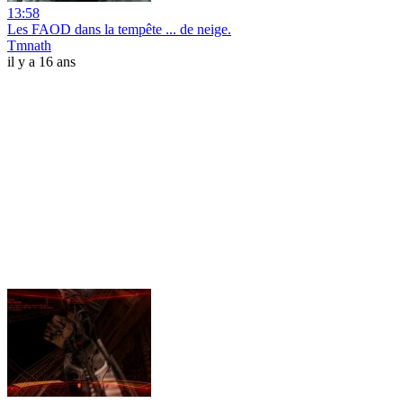
13:58
Les FAOD dans la tempête ... de neige.
Tmnath
il y a 16 ans