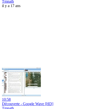
Tmnath
il y a 17 ans
10:58
Découverte - Google Wave [HD]
Tmnath