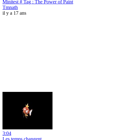
Minitest # Tag : The Power of Paint
Tmnath
il y a 17 ans
3:04
Les temps changent ...