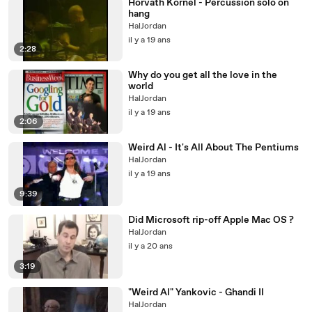
Horvath Kornel - Percussion solo on
hang
HalJordan
il y a 19 ans
2:28
Why do you get all the love in the
world
HalJordan
il y a 19 ans
2:06
Weird Al - It's All About The Pentiums
HalJordan
il y a 19 ans
9:39
Did Microsoft rip-off Apple Mac OS ?
HalJordan
il y a 20 ans
3:19
"Weird Al" Yankovic - Ghandi II
HalJordan