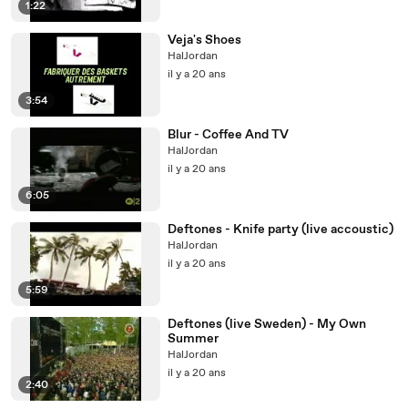
1:22
Veja's Shoes
HalJordan
il y a 20 ans
3:54
Blur - Coffee And TV
HalJordan
il y a 20 ans
6:05
Deftones - Knife party (live accoustic)
HalJordan
il y a 20 ans
5:59
Deftones (live Sweden) - My Own
Summer
HalJordan
il y a 20 ans
2:40