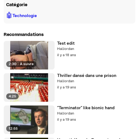
Catégorie
🤖
Technologie
Recommandations
Test edit
HalJordan
il y a 18 ans
2:30
|
À suivre
Thriller dansé dans une prison
HalJordan
il y a 19 ans
4:25
"Terminator" like bionic hand
HalJordan
il y a 19 ans
12:55