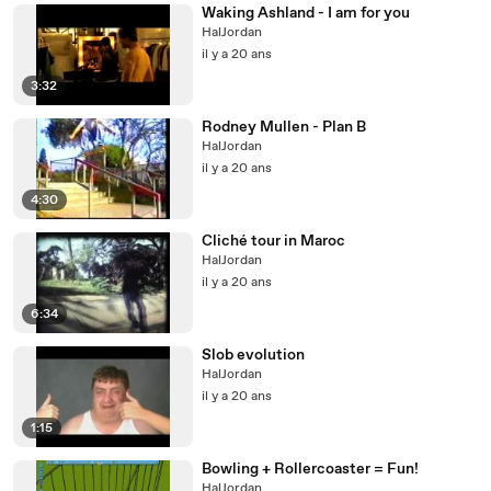
Waking Ashland - I am for you
HalJordan
il y a 20 ans
3:32
Rodney Mullen - Plan B
HalJordan
il y a 20 ans
4:30
Cliché tour in Maroc
HalJordan
il y a 20 ans
6:34
Slob evolution
HalJordan
il y a 20 ans
1:15
Bowling + Rollercoaster = Fun!
HalJordan