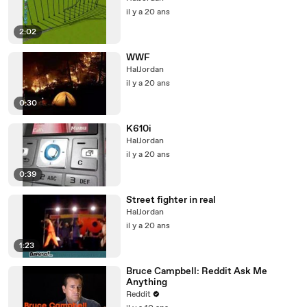
il y a 20 ans
2:02
WWF
HalJordan
il y a 20 ans
0:30
K610i
HalJordan
il y a 20 ans
0:39
Street fighter in real
HalJordan
il y a 20 ans
1:23
Bruce Campbell: Reddit Ask Me
Anything
Reddit