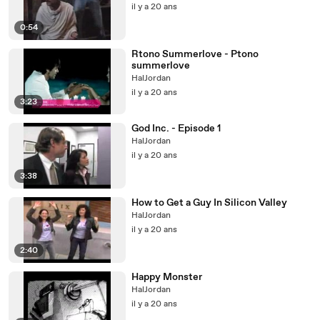
il y a 20 ans
0:54
Rtono Summerlove - Ptono
summerlove
HalJordan
il y a 20 ans
3:23
God Inc. - Episode 1
HalJordan
il y a 20 ans
3:38
How to Get a Guy In Silicon Valley
HalJordan
il y a 20 ans
2:40
Happy Monster
HalJordan
il y a 20 ans