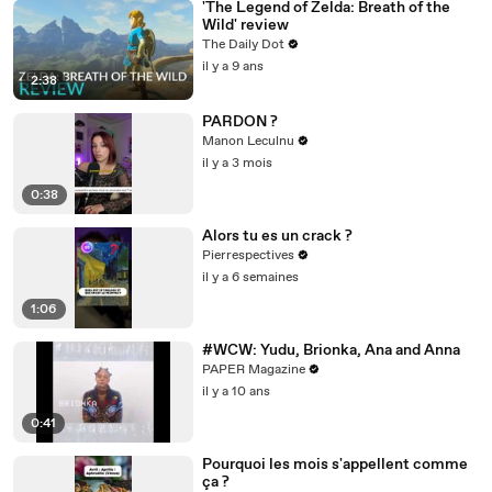
'The Legend of Zelda: Breath of the
Wild' review
The Daily Dot
il y a 9 ans
2:38
PARDON ?
Manon Leculnu
il y a 3 mois
0:38
Alors tu es un crack ?
Pierrespectives
il y a 6 semaines
1:06
#WCW: Yudu, Brionka, Ana and Anna
PAPER Magazine
il y a 10 ans
0:41
Pourquoi les mois s'appellent comme
ça ?