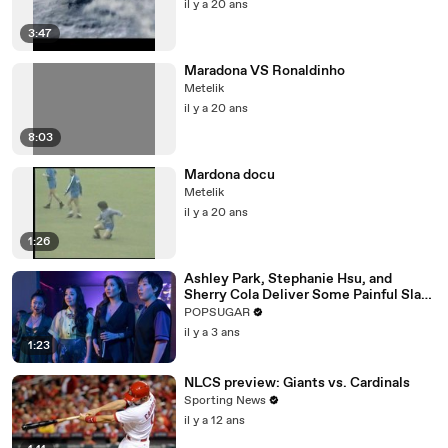
il y a 20 ans
3:47
Maradona VS Ronaldinho
Metelik
il y a 20 ans
8:03
Mardona docu
Metelik
il y a 20 ans
1:26
Ashley Park, Stephanie Hsu, and
Sherry Cola Deliver Some Painful Slaps
in Hilarious "Joy Ride" Clip
POPSUGAR
il y a 3 ans
1:23
NLCS preview: Giants vs. Cardinals
Sporting News
il y a 12 ans