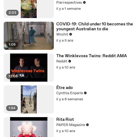
Pierrespectives
il y a 1 semaine
2:03
COVID-19: Child under 10 becomes the
youngest Australian to die
Wochit
il y a 5 ans
1:05
The Winklevoss Twins: Reddit AMA
Reddit
il y a 10 ans
12:05
Être ado
Cynthia Enparle
il y a 6 semaines
1:54
Rita Riot
PAPER Magazine
il y a 10 ans