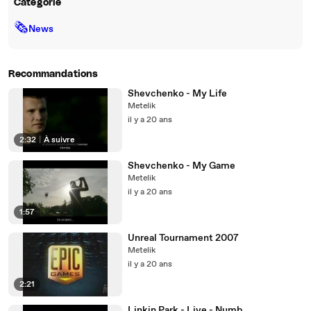
Catégorie
🗞
News
Recommandations
Shevchenko - My Life
Metelik
il y a 20 ans
2:32
|
À suivre
Shevchenko - My Game
Metelik
il y a 20 ans
1:57
Unreal Tournament 2007
Metelik
il y a 20 ans
2:21
Linkin Park - Live - Numb