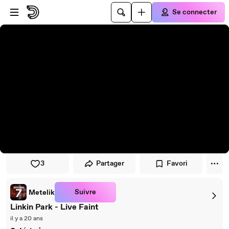
Passer au player
Passer au contenu principal
Se connecter
3
Partager
Favori
Suivre
Metelik
Linkin Park - Live Faint
il y a 20 ans