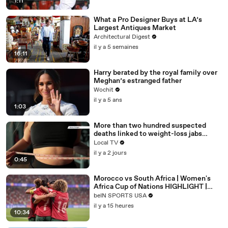
1:11
What a Pro Designer Buys at LA’s
Largest Antiques Market
Architectural Digest
il y a 5 semaines
16:11
Harry berated by the royal family over
Meghan’s estranged father
Wochit
il y a 5 ans
1:03
More than two hundred suspected
deaths linked to weight-loss jabs
reported to regulator
Local TV
il y a 2 jours
0:45
Morocco vs South Africa | Women's
Africa Cup of Nations HIGHLIGHT |
08/08/2026 | beIN Sports USA
beIN SPORTS USA
il y a 15 heures
10:34