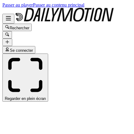
Passer au player
Passer au contenu principal
Rechercher
Se connecter
Regarder en plein écran