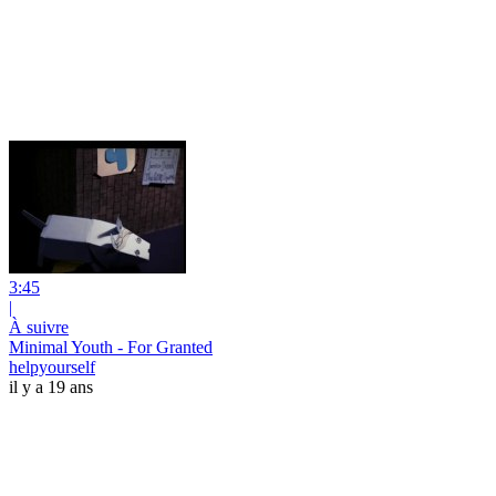
3:45
|
À suivre
Minimal Youth - For Granted
helpyourself
il y a 19 ans