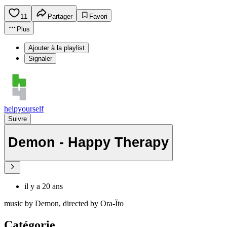
11
Partager
Favori
Plus
Ajouter à la playlist
Signaler
helpyourself
Suivre
Demon - Happy Therapy
il y a 20 ans
music by Demon, directed by Ora-Ïto
Catégorie