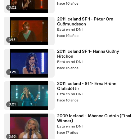
hace 16 años
3:02
2011 Iceland SF 1 - Pétur Örn
Guðmundsson
Está en mi DNI
hace 16 años
3:18
2011 Iceland SF 1- Hanna Guðný
Hitchon
Está en mi DNI
hace 16 años
3:29
2011 Iceland - Sf 1- Erna Hrönn
Ólafsdóttir
Está en mi DNI
hace 16 años
3:01
2009 Iceland - Jóhanna Gudrún (Final
Winner)
Está en mi DNI
hace 17 años
3:16