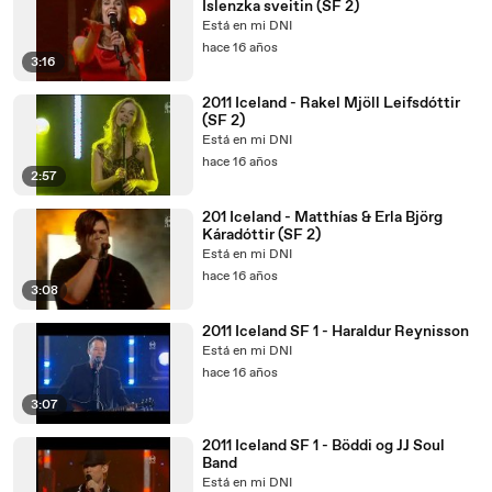
Íslenzka sveitin (SF 2)
Está en mi DNI
hace 16 años
3:16
2011 Iceland - Rakel Mjöll Leifsdóttir
(SF 2)
Está en mi DNI
hace 16 años
2:57
201 Iceland - Matthías & Erla Björg
Káradóttir (SF 2)
Está en mi DNI
hace 16 años
3:08
2011 Iceland SF 1 - Haraldur Reynisson
Está en mi DNI
hace 16 años
3:07
2011 Iceland SF 1 - Böddi og JJ Soul
Band
Está en mi DNI