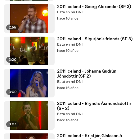
2011 Iceland - Georg Alexander (SF 3)
Está en mi DNI
hace 16 años
2:55
2011 Iceland - Sigurjón's friends (SF 3)
Está en mi DNI
hace 16 años
3:20
2011 Iceland - Jóhanna Gudrún
Jónsdóttir (SF 2)
Está en mi DNI
hace 16 años
3:09
2011 Iceland - Bryndís Ásmundsdóttir
(SF 2)
Está en mi DNI
hace 16 años
3:07
2011 Iceland - Kristján Gíslason &