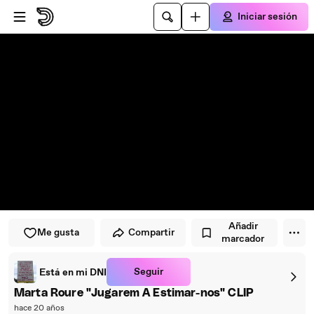
Saltar al reproductor
Saltar al contenido principal
Iniciar sesión
Añadir
Me gusta
Compartir
marcador
Seguir
Está en mi DNI
Marta Roure "Jugarem A Estimar-nos" CLIP
hace 20 años