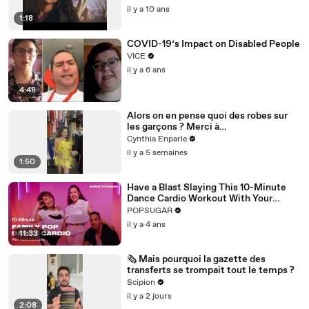
il y a 10 ans
1:18
COVID-19’s Impact on Disabled People
VICE
il y a 6 ans
4:48
Alors on en pense quoi des robes sur
les garçons ? Merci à
@studio_paillette prêt*
Cynthia Enparle
il y a 5 semaines
1:50
Have a Blast Slaying This 10-Minute
Dance Cardio Workout With Your
Family
POPSUGAR
il y a 4 ans
11:33
🗞️ Mais pourquoi la gazette des
transferts se trompait tout le temps ?
Scipion
il y a 2 jours
2:08