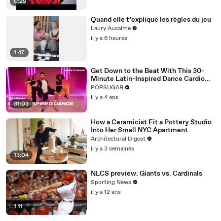
0:29
Quand elle t’explique les règles du jeu
Laury Aucalme
il y a 6 heures
1:47
Get Down to the Beat With This 30-
Minute Latin-Inspired Dance Cardio
Routine
POPSUGAR
il y a 4 ans
31:03
How a Ceramicist Fit a Pottery Studio
Into Her Small NYC Apartment
Architectural Digest
il y a 3 semaines
13:04
NLCS preview: Giants vs. Cardinals
Sporting News
il y a 12 ans
1:11