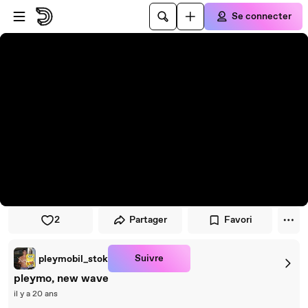
Passer au player
Passer au contenu principal
Se connecter
2
Partager
Favori
Suivre
pleymobil_stok
pleymo, new wave
il y a 20 ans