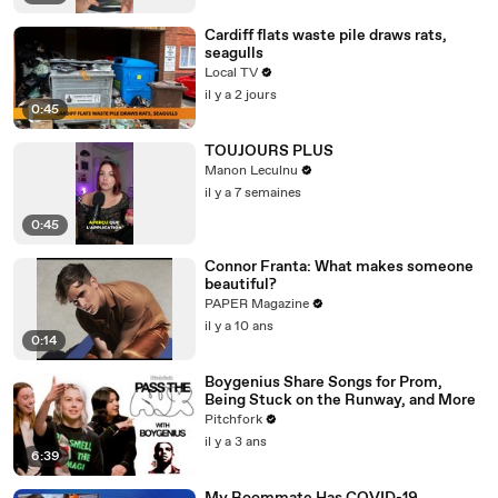
Cardiff flats waste pile draws rats,
seagulls
Local TV
il y a 2 jours
0:45
TOUJOURS PLUS
Manon Leculnu
il y a 7 semaines
0:45
Connor Franta: What makes someone
beautiful?
PAPER Magazine
il y a 10 ans
0:14
Boygenius Share Songs for Prom,
Being Stuck on the Runway, and More
Pitchfork
il y a 3 ans
6:39