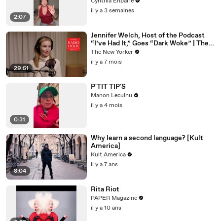
Cynthia Enparle
il y a 3 semaines
2:07
Jennifer Welch, Host of the Podcast
“I’ve Had It,” Goes “Dark Woke” | The
New Yorker Interview
The New Yorker
il y a 7 mois
29:51
P'TIT TIP'S
Manon Leculnu
il y a 4 mois
0:31
Why learn a second language? [Kult
America]
Kult America
il y a 7 ans
8:04
Rita Riot
PAPER Magazine
il y a 10 ans