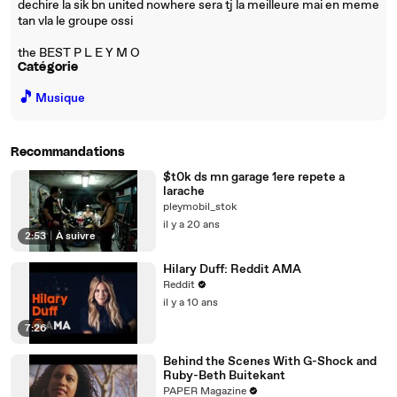
dechire la sik bn united nowhere sera tj la meilleure mai en meme
tan vla le groupe ossi
the BEST P L E Y M O
Catégorie
🎵
Musique
Recommandations
$t0k ds mn garage 1ere repete a
larache
pleymobil_stok
il y a 20 ans
2:53
|
À suivre
Hilary Duff: Reddit AMA
Reddit
il y a 10 ans
7:26
Behind the Scenes With G-Shock and
Ruby-Beth Buitekant
PAPER Magazine