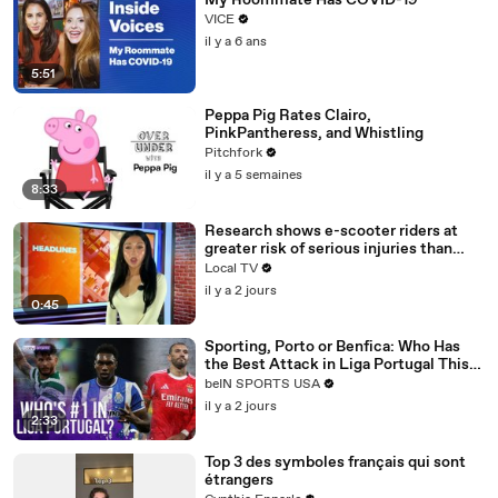
My Roommate Has COVID-19
VICE
il y a 6 ans
5:51
Peppa Pig Rates Clairo,
PinkPantheress, and Whistling
Pitchfork
il y a 5 semaines
8:33
Research shows e-scooter riders at
greater risk of serious injuries than
cyclists and motorcyclists
Local TV
il y a 2 jours
0:45
Sporting, Porto or Benfica: Who Has
the Best Attack in Liga Portugal This
Season? | beIN SPORTS USA
beIN SPORTS USA
il y a 2 jours
2:33
Top 3 des symboles français qui sont
étrangers