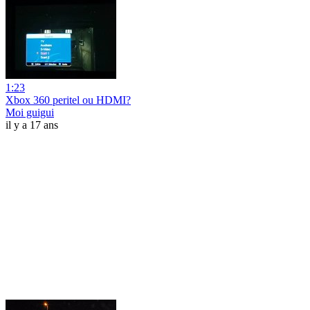
1:23
Xbox 360 peritel ou HDMI?‎
Moi guigui
il y a 17 ans