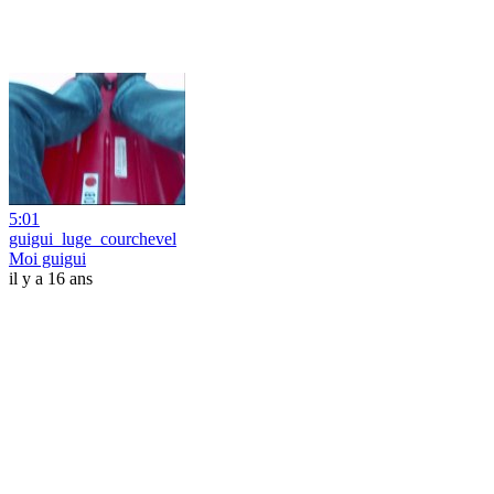
5:01
guigui_luge_courchevel
Moi guigui
il y a 16 ans