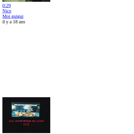
0:29
Nice
Moi guigui
il y a 18 ans