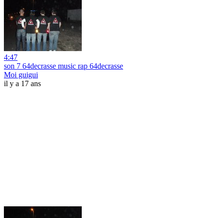
4:47
son 7 64decrasse music rap 64decrasse
Moi guigui
il y a 17 ans