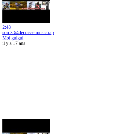
2:48
son 3 64decrasse music rap
Moi guigui
il y a 17 ans