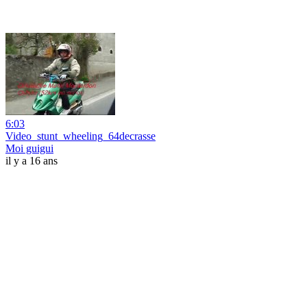
6:03
Video_stunt_wheeling_64decrasse
Moi guigui
il y a 16 ans