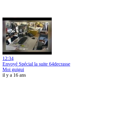
12:34
Envoyé Spécial la suite 64decrasse
Moi guigui
il y a 16 ans