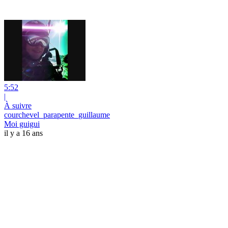
5:52
|
À suivre
courchevel_parapente_guillaume
Moi guigui
il y a 16 ans