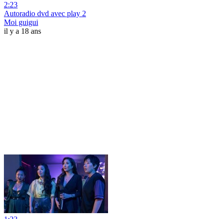
2:23
Autoradio dvd avec play 2
Moi guigui
il y a 18 ans