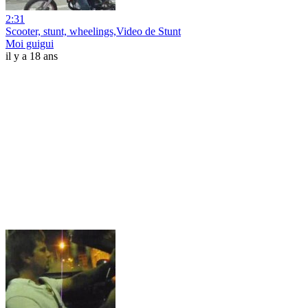
2:31
Scooter, stunt, wheelings,Video de Stunt
Moi guigui
il y a 18 ans