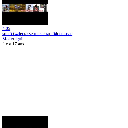
4:05
son 5 64decrasse music rap 64decrasse
Moi guigui
il y a 17 ans