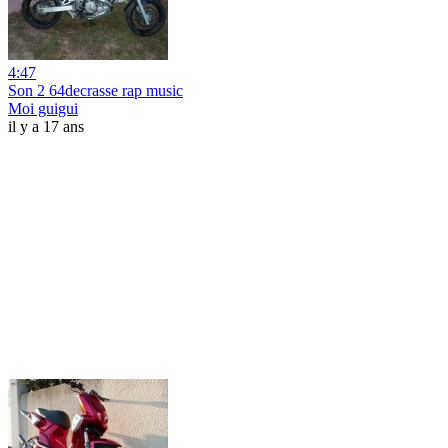
4:47
Son 2 64decrasse rap music
Moi guigui
il y a 17 ans