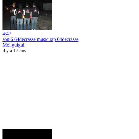
4:47
son 6 64decrasse music rap 64decrasse
Moi guigui
il y a 17 ans