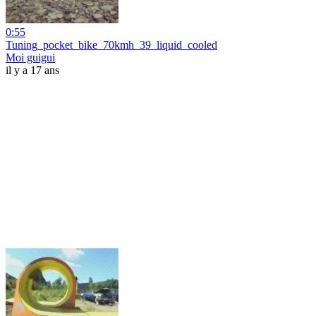
0:55
Tuning_pocket_bike_70kmh_39_liquid_cooled
Moi guigui
il y a 17 ans