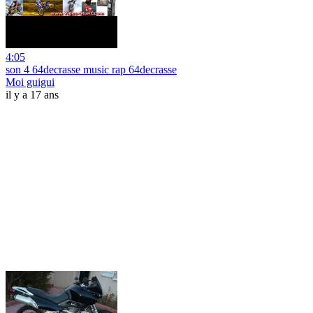
4:05
son 4 64decrasse music rap 64decrasse
Moi guigui
il y a 17 ans