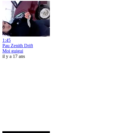
1:45
Pau Zenith Drift
Moi guigui
il y a 17 ans