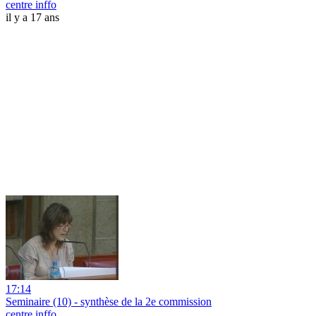
centre inffo
il y a 17 ans
17:14
Seminaire (10) - synthèse de la 2e commission
centre inffo