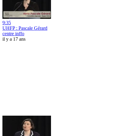
9:35
UHFP : Pascale Gérard
centre inffo
il y a 17 ans