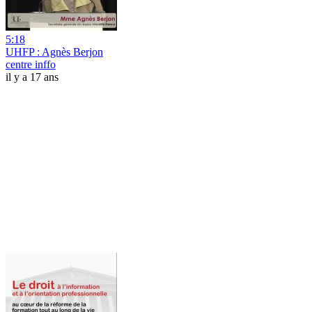
5:18
UHFP : Agnès Berjon
centre inffo
il y a 17 ans