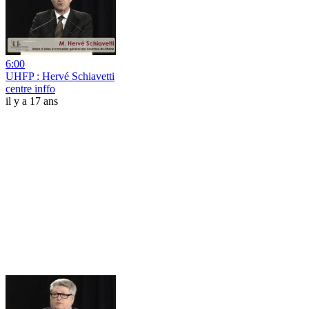
6:00
UHFP : Hervé Schiavetti
centre inffo
il y a 17 ans