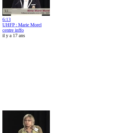
6:13
UHFP : Marie Morel
centre inffo
il y a 17 ans