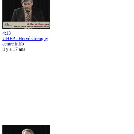
4:13
UHFP - Hervé Greugny
centre inffo
il y a 17 ans