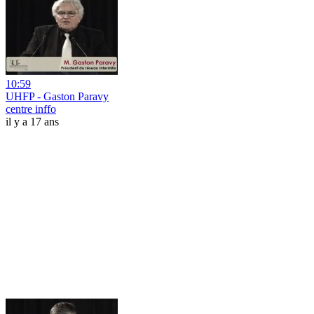
10:59
UHFP - Gaston Paravy
centre inffo
il y a 17 ans