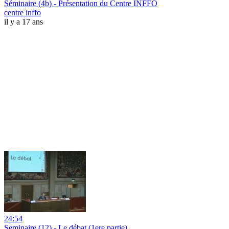
Séminaire (4b) - Présentation du Centre INFFO
centre inffo
il y a 17 ans
24:54
Seminaire (12) - Le débat (1ere partie)