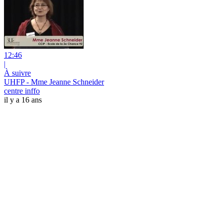
12:46
|
À suivre
UHFP - Mme Jeanne Schneider
centre inffo
il y a 16 ans