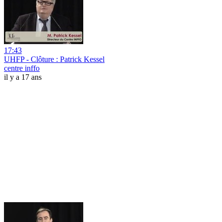
17:43
UHFP - Clôture : Patrick Kessel
centre inffo
il y a 17 ans