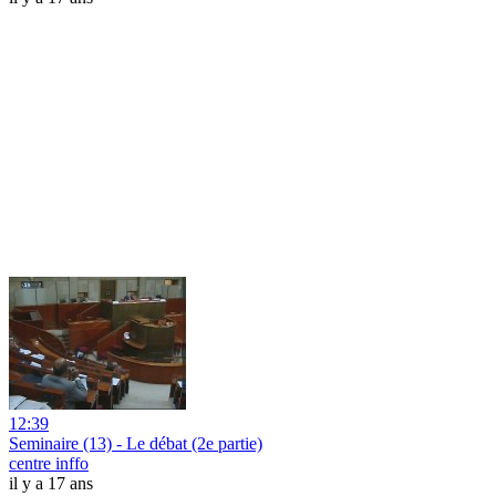
12:39
Seminaire (13) - Le débat (2e partie)
centre inffo
il y a 17 ans