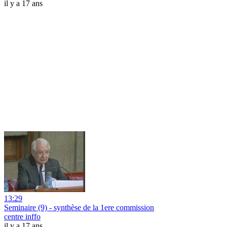
il y a 17 ans
13:29
Seminaire (9) - synthèse de la 1ere commission
centre inffo
il y a 17 ans