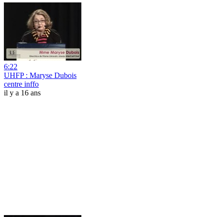
6:22
UHFP : Maryse Dubois
centre inffo
il y a 16 ans