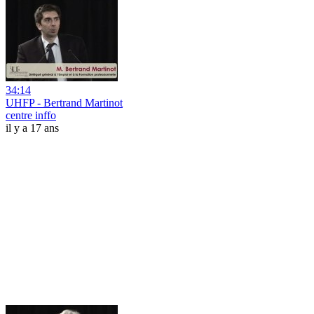
34:14
UHFP - Bertrand Martinot
centre inffo
il y a 17 ans