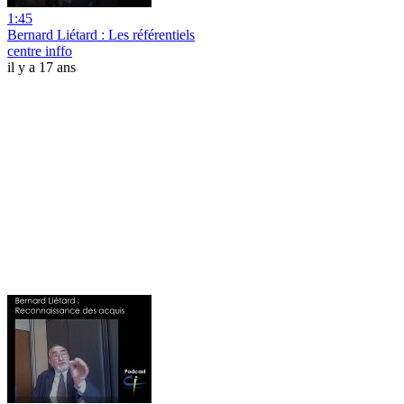
1:45
Bernard Liétard : Les référentiels
centre inffo
il y a 17 ans