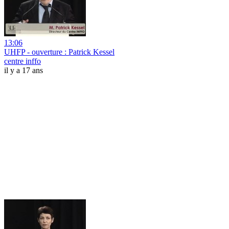
13:06
UHFP - ouverture : Patrick Kessel
centre inffo
il y a 17 ans