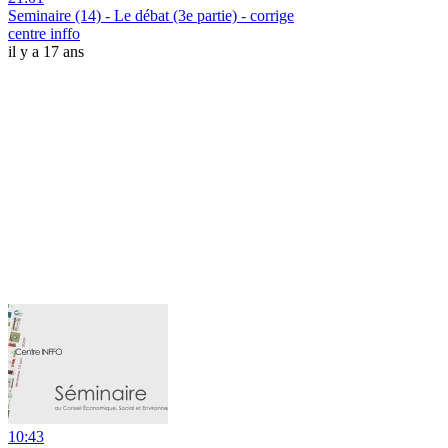
Seminaire (14) - Le débat (3e partie) - corrige
centre inffo
il y a 17 ans
10:43