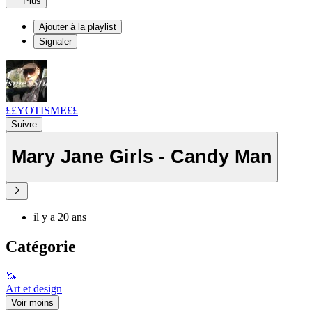
Plus
Ajouter à la playlist
Signaler
££YOTISME££
Suivre
Mary Jane Girls - Candy Man
il y a 20 ans
Catégorie
🦄
Art et design
Voir moins