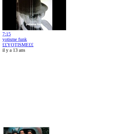
7:15
yotisme funk
££YOTISME££
il y a 13 ans