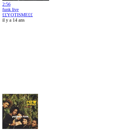
2:56
funk live
££YOTISME££
il y a 14 ans