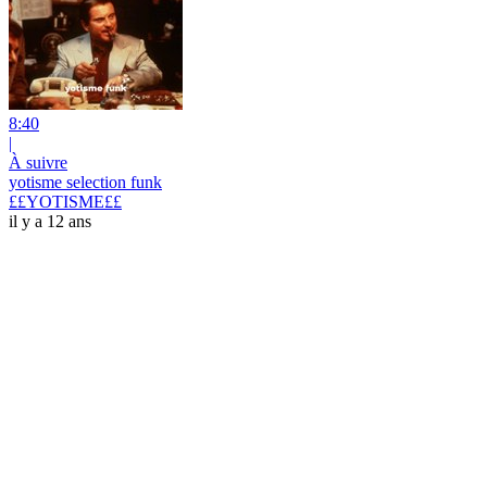
8:40
|
À suivre
yotisme selection funk
££YOTISME££
il y a 12 ans