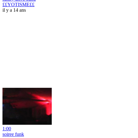
££YOTISME££
il y a 14 ans
1:00
soiree funk