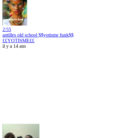
2:55
antilles old school $$yotisme funk$$
££YOTISME££
il y a 14 ans