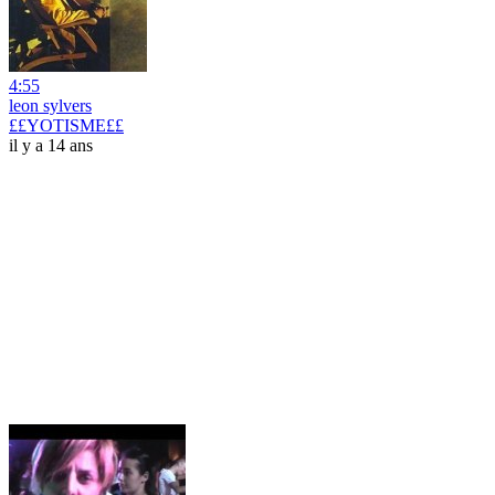
4:55
leon sylvers
££YOTISME££
il y a 14 ans