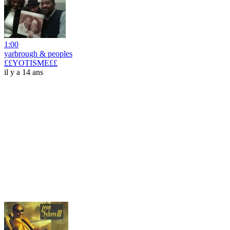
1:00
yarbrough & peoples
££YOTISME££
il y a 14 ans