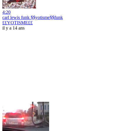
4:20
carl lewis funk $$yotisme$$funk
££YOTISME££
il y a 14 ans