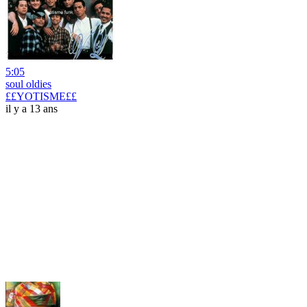
5:05
soul oldies
££YOTISME££
il y a 13 ans