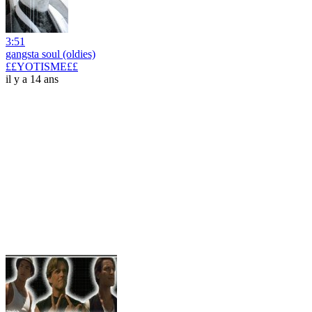
3:51
gangsta soul (oldies)
££YOTISME££
il y a 14 ans