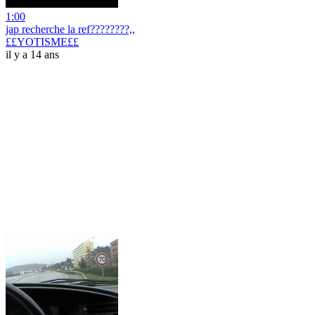
1:00
jap recherche la ref????????,,
££YOTISME££
il y a 14 ans