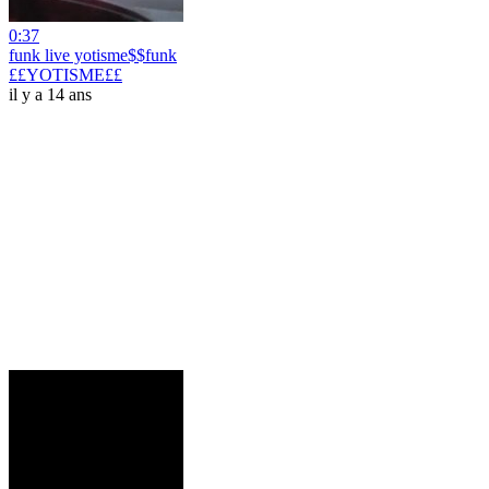
0:37
funk live yotisme$$funk
££YOTISME££
il y a 14 ans