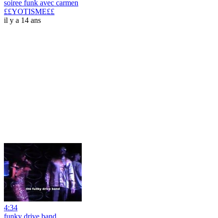
soiree funk avec carmen
££YOTISME££
il y a 14 ans
4:34
funky drive band