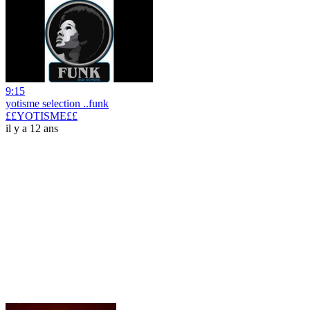
9:15
yotisme selection ..funk
££YOTISME££
il y a 12 ans