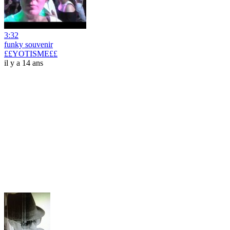
3:32
funky souvenir
££YOTISME££
il y a 14 ans