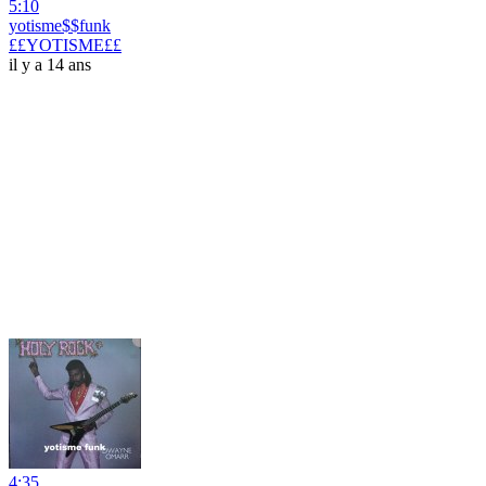
5:10
yotisme$$funk
££YOTISME££
il y a 14 ans
4:35