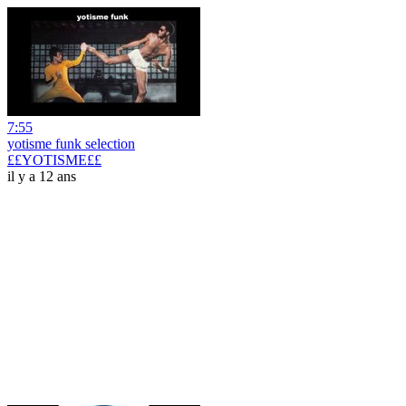
7:55
yotisme funk selection
££YOTISME££
il y a 12 ans