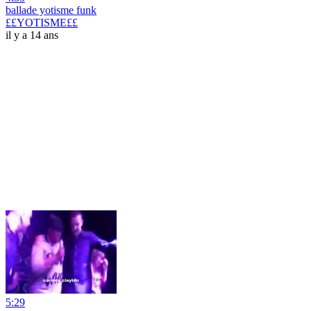
ballade yotisme funk
££YOTISME££
il y a 14 ans
5:29