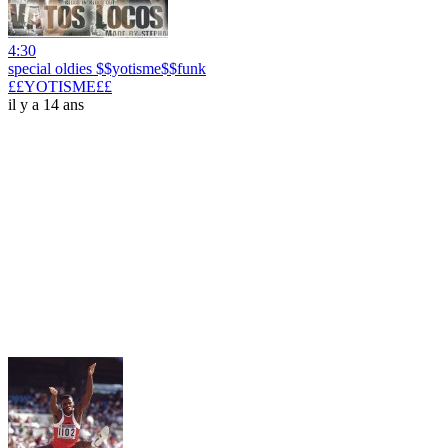
4:30
special oldies $$yotisme$$funk
££YOTISME££
il y a 14 ans