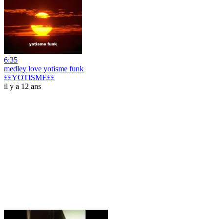
6:35
medley love yotisme funk
££YOTISME££
il y a 12 ans