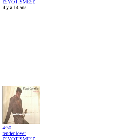
££YOTISME££
il y a 14 ans
4:50
tender lover
££YOTISME££