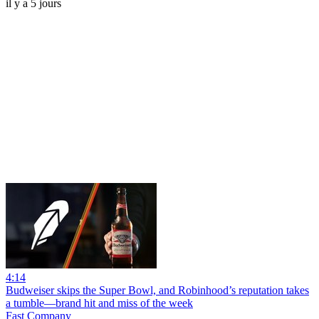
il y a 5 jours
4:14
Budweiser skips the Super Bowl, and Robinhood’s reputation takes
a tumble—brand hit and miss of the week
Fast Company