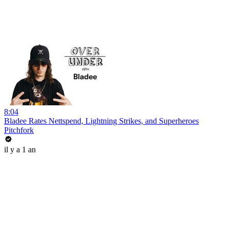
8:04
Bladee Rates Nettspend, Lightning Strikes, and Superheroes
Pitchfork
il y a 1 an