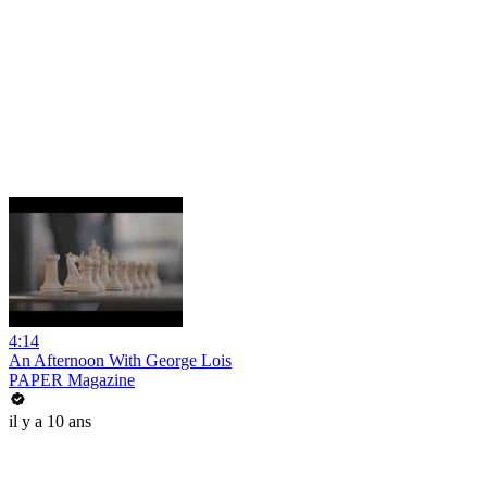
4:14
An Afternoon With George Lois
PAPER Magazine
il y a 10 ans