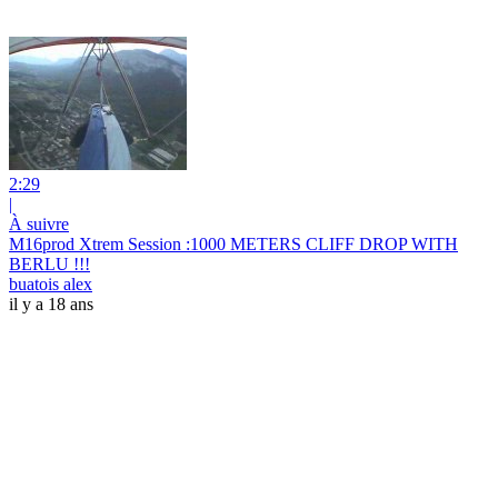
2:29
|
À suivre
M16prod Xtrem Session :1000 METERS CLIFF DROP WITH
BERLU !!!
buatois alex
il y a 18 ans