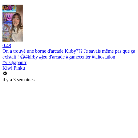
0:48
On a trouvé une borne d'arcade Kirby??? Je savais même pas que ça
existait ! 😍#kirby #jeu d'arcade #gamecenter #taitostation
#visitjapanfr
Kiwi Pinku
il y a 3 semaines