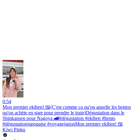
0:54
Mon premier ekiben! 🍱(C'est comme ça qu'on appelle les bentos
qu'on achète en gare pour prendre le train)Dégustation dans le
Shinkansen pour Nagoya 🚄#dégustation #ekiben #bento
#dégustationjaponaise #voyagejaponMon premier ekiben! 🍱
Kiwi Pinku