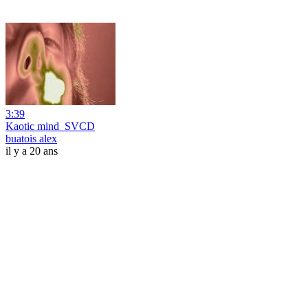
3:39
Kaotic mind_SVCD
buatois alex
il y a 20 ans