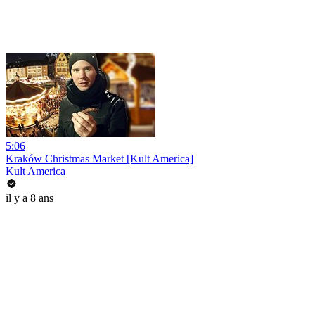
5:06
Kraków Christmas Market [Kult America]
Kult America
il y a 8 ans