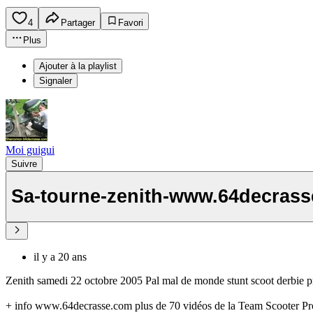
4
Partager
Favori
Plus
Ajouter à la playlist
Signaler
Moi guigui
Suivre
Sa-tourne-zenith-www.64decras
il y a 20 ans
Zenith samedi 22 octobre 2005 Pal mal de monde stunt scoot derbie p
+ info www.64decrasse.com plus de 70 vidéos de la Team Scooter Pro