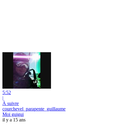
5:52
|
À suivre
courchevel_parapente_guillaume
Moi guigui
il y a 15 ans