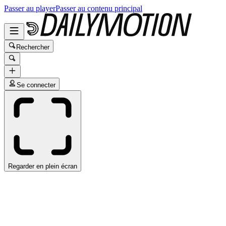
Passer au player
Passer au contenu principal
Rechercher
Se connecter
Regarder en plein écran