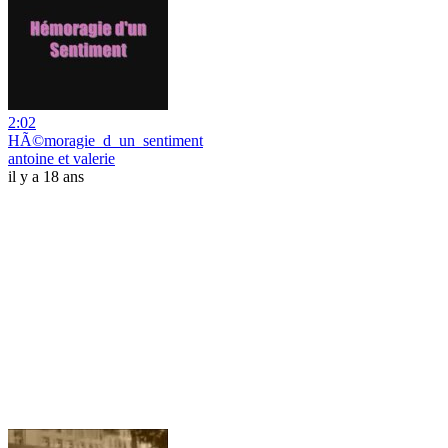
2:02
HÃ©moragie_d_un_sentiment
antoine et valerie
il y a 18 ans