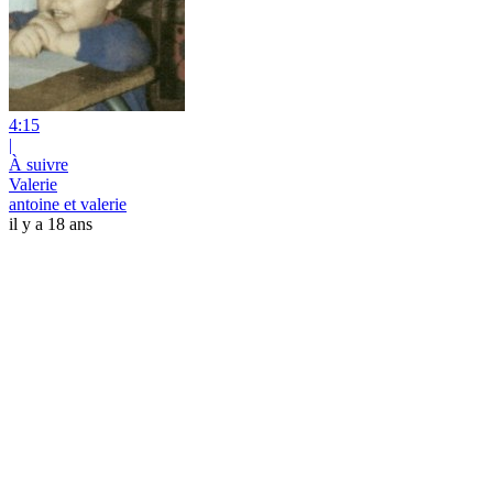
4:15
|
À suivre
Valerie
antoine et valerie
il y a 18 ans