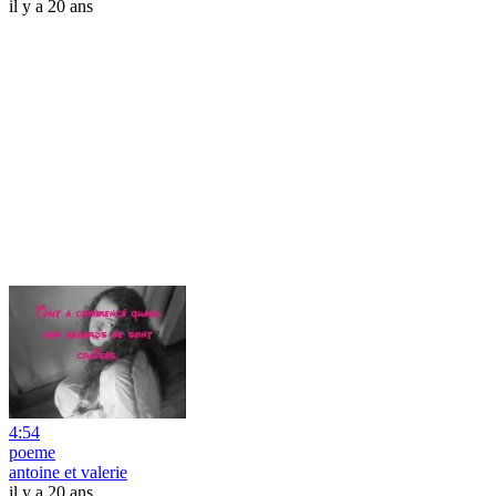
il y a 20 ans
4:54
poeme
antoine et valerie
il y a 20 ans