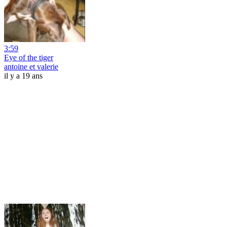
3:59
Eye of the tiger
antoine et valerie
il y a 19 ans