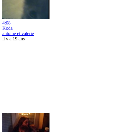
4:08
Koda
antoine et valerie
il y a 19 ans