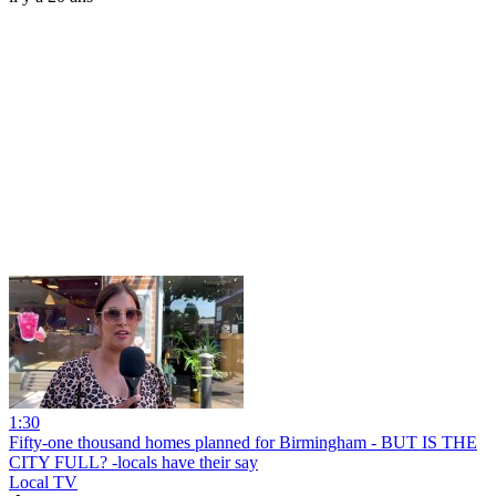
1:30
Fifty-one thousand homes planned for Birmingham - BUT IS THE
CITY FULL? -locals have their say
Local TV