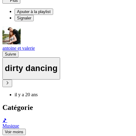
Plus
Ajouter à la playlist
Signaler
antoine et valerie
Suivre
dirty dancing
il y a 20 ans
Catégorie
🎵
Musique
Voir moins