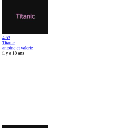
4:53
Titanic
antoine et valerie
il y a 18 ans