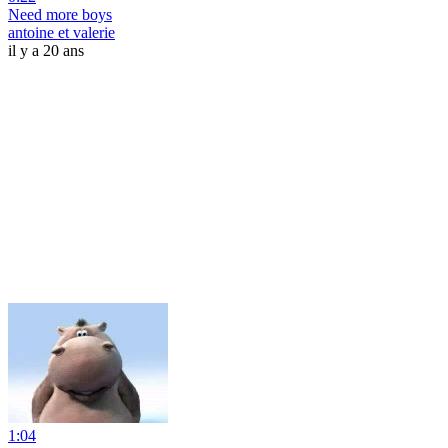
Need more boys
antoine et valerie
il y a 20 ans
1:04