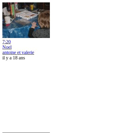
7:20
Noel
antoine et valerie
il y a 18 ans