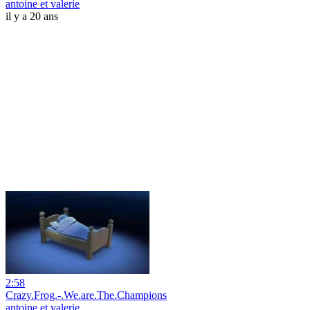
antoine et valerie
il y a 20 ans
2:58
Crazy.Frog.-.We.are.The.Champions
antoine et valerie