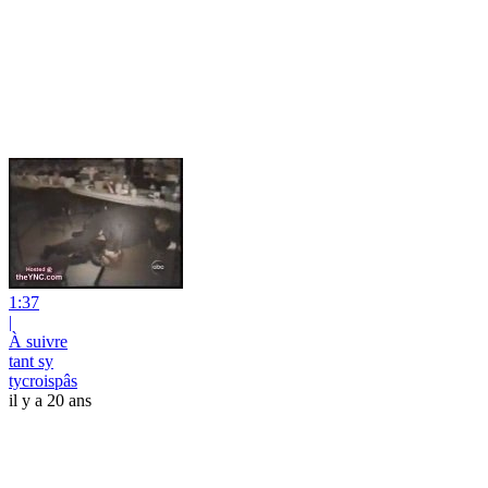
1:37
|
À suivre
tant sy
tycroispâs
il y a 20 ans