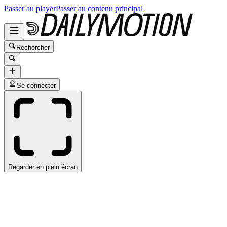
Passer au player
Passer au contenu principal
Rechercher
Se connecter
Regarder en plein écran