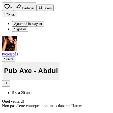
2
Partager
Favori
Plus
Ajouter à la playlist
Signaler
tycroispâs
Suivre
Pub Axe - Abdul
il y a 20 ans
Quel veinard!
Non pas d'etre eunuque, non, mais dans un Harem...