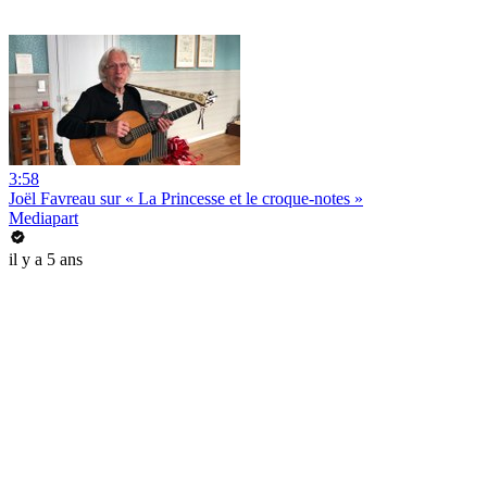
3:58
Joël Favreau sur « La Princesse et le croque-notes »
Mediapart
il y a 5 ans