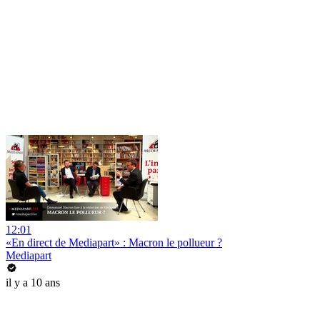
12:01
«En direct de Mediapart» : Macron le pollueur ?
Mediapart
il y a 10 ans