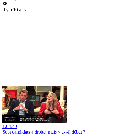
il y a 10 ans
1:04:49
Sept candidats à droite: mais y a-t-il débat ?