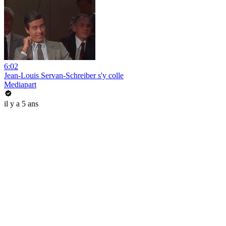
6:02
Jean-Louis Servan-Schreiber s'y colle
Mediapart
il y a 5 ans