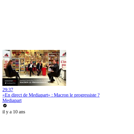
29:37
«En direct de Mediapart» : Macron le progressiste ?
Mediapart
il y a 10 ans