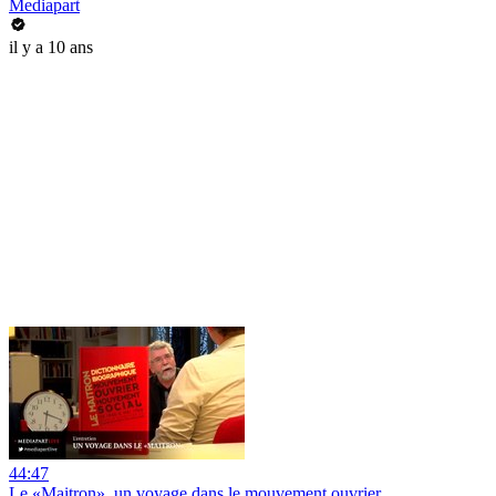
Mediapart
il y a 10 ans
44:47
Le «Maitron», un voyage dans le mouvement ouvrier