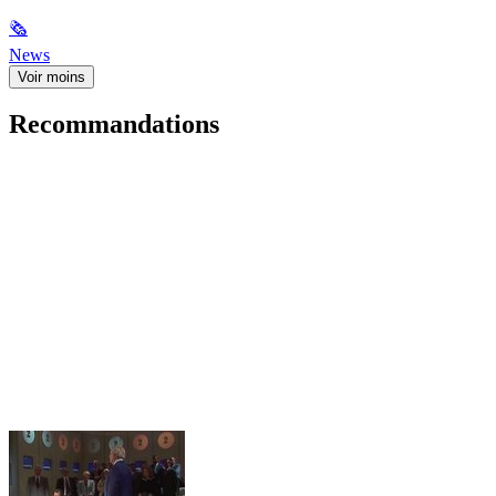
🗞
News
Voir moins
Recommandations