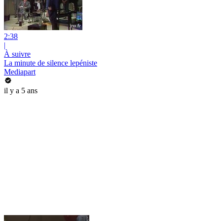
2:38
|
À suivre
La minute de silence lepéniste
Mediapart
il y a 5 ans