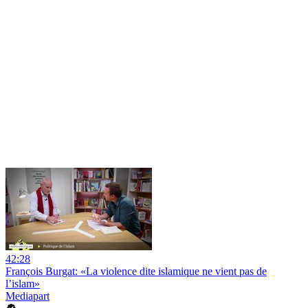
42:28
François Burgat: «La violence dite islamique ne vient pas de
l’islam»
Mediapart