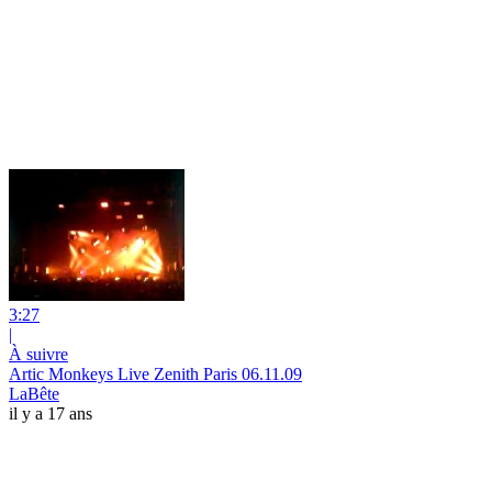
3:27
|
À suivre
Artic Monkeys Live Zenith Paris 06.11.09
LaBête
il y a 17 ans