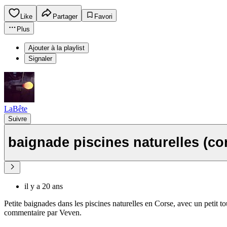
Like
Partager
Favori
Plus
Ajouter à la playlist
Signaler
LaBête
Suivre
baignade piscines naturelles (c
il y a 20 ans
Petite baignades dans les piscines naturelles en Corse, avec un petit to
commentaire par Veven.