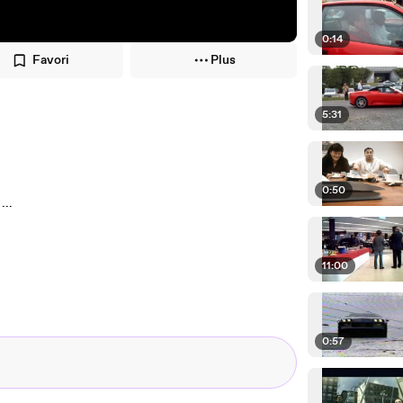
0:14
Favori
Plus
5:31
0:50
...
11:00
0:57