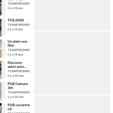
TEAMFIREBIRD
il y a 19 ans
TFB 2006
TEAMFIREBIRD
il y a 19 ans
Un alain une
fille
TEAMFIREBIRD
il y a 19 ans
Discours
salon auto
Brest
TEAMFIREBIRD
il y a 20 ans
PUB Camaro
3th
TEAMFIREBIRD
il y a 20 ans
PUB corvette
c6