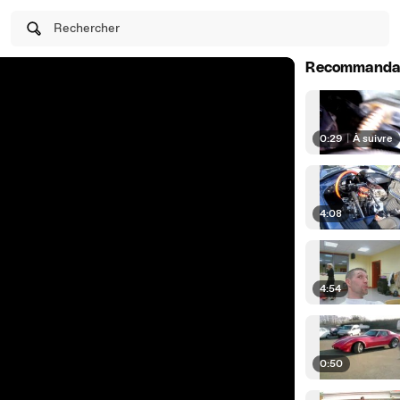
Rechercher
Recommanda
0:29
|
À suivre
4:08
4:54
0:50