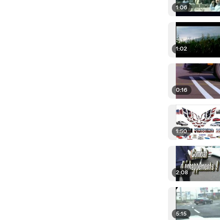
1:06
1:02
0:16
1:50
2:08
5:15