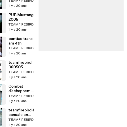
TEAMFIREBIRD
il y a 20 ans
PUB Mustang
2005
TEAMFIREBIRD
il y a 20 ans
pontiac trans
am 4th
TEAMFIREBIRD
il y a 20 ans
teamfirebird
080505
TEAMFIREBIRD
il y a 20 ans
Combat
d'echappeme
nts !
TEAMFIREBIRD
il y a 20 ans
teamfirebird à
cancale en
2005
TEAMFIREBIRD
il y a 20 ans