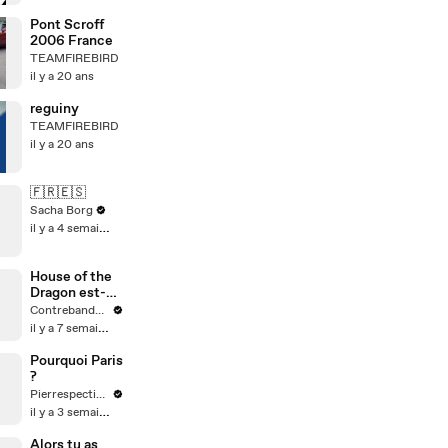
Pont Scroff
2006 France
TEAMFIREBIRD
il y a 20 ans
reguiny
TEAMFIREBIRD
il y a 20 ans
🇫🇷🇪🇸
Sacha Borg
il y a 4 semaines
House of the
Dragon est-
elle à la
Contrebande Films
hauteur de
il y a 7 semaines
Game of
Thrones ?
Pourquoi Paris
?
Pierrespectives
il y a 3 semaines
Alors tu as