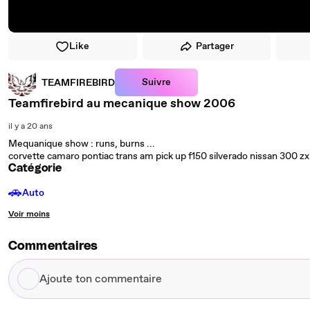
Like
Partager
Suivre
TEAMFIREBIRD
Teamfirebird au mecanique show 2006
il y a 20 ans
Mequanique show : runs, burns ...
corvette camaro pontiac trans am pick up f150 silverado nissan 300 zx 
Catégorie
🚗
Auto
Voir moins
Commentaires
Ajoute
ton
commentaire