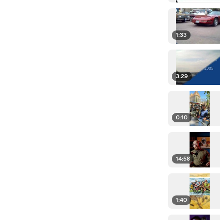
1:33
3:29
0:10
14:58
1:40