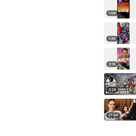
1:06
1:30
2:15
2:28
17:04