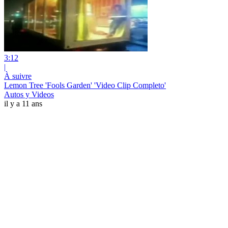
3:12
|
À suivre
Lemon Tree 'Fools Garden' 'Video Clip Completo'
Autos y Videos
il y a 11 ans