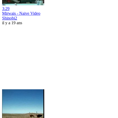
3:29
Mirwais - Naive Video
Shinobi2
il y a 19 ans