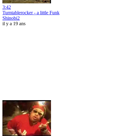
3:42
Turntablerocker - a little Funk
Shinobi2
il y a 19 ans