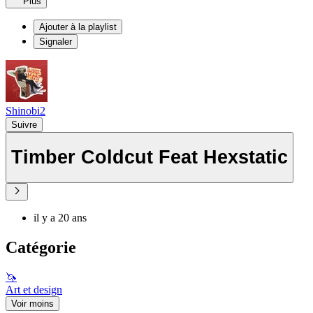
Plus
Ajouter à la playlist
Signaler
Shinobi2
Suivre
Timber Coldcut Feat Hexstatic
il y a 20 ans
Catégorie
🦄
Art et design
Voir moins