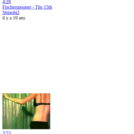
4:28
Fischerspooner - The 15th
Shinobi2
il y a 19 ans
3:53