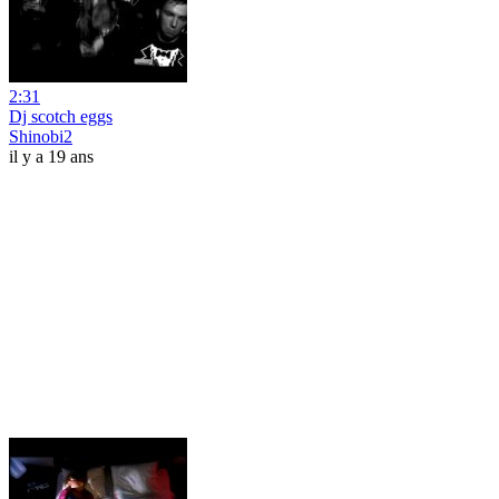
2:31
Dj scotch eggs
Shinobi2
il y a 19 ans