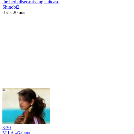
the herbaliser-missing suitcase
Shinobi2
il y a 20 ans
3:30
M.I.A.-Galang