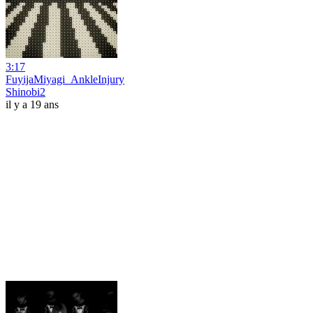
3:17
FuyijaMiyagi_AnkleInjury
Shinobi2
il y a 19 ans