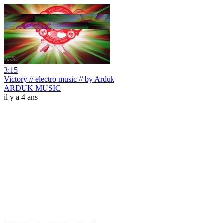
3:15
Victory // electro music // by Arduk
ARDUK MUSIC
il y a 4 ans