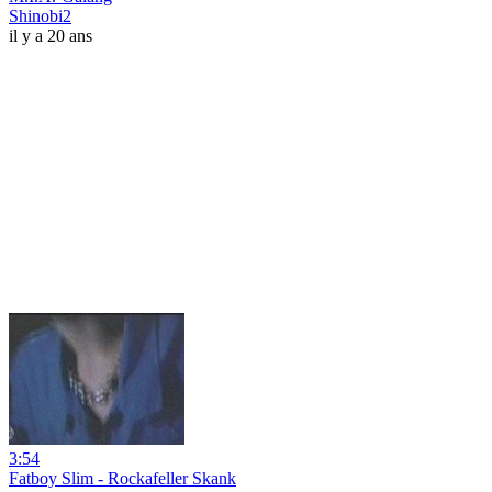
Shinobi2
il y a 20 ans
3:54
Fatboy Slim - Rockafeller Skank