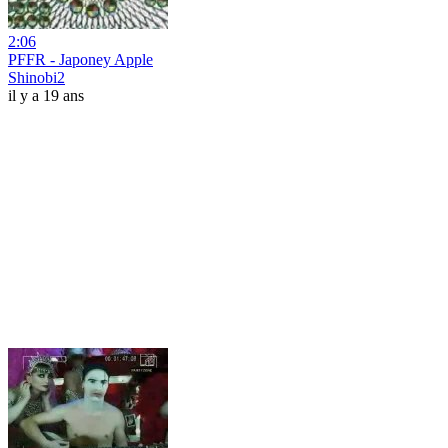
2:06
PFFR - Japoney Apple
Shinobi2
il y a 19 ans