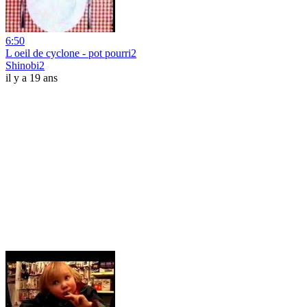
6:50
L oeil de cyclone - pot pourri2
Shinobi2
il y a 19 ans