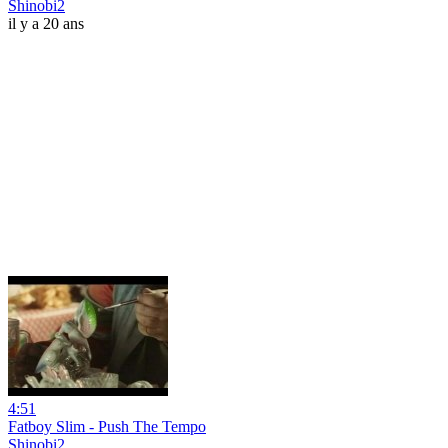
Shinobi2
il y a 20 ans
4:51
Fatboy Slim - Push The Tempo
Shinobi2