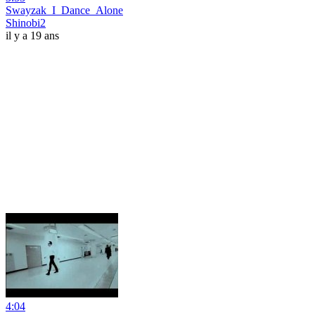
Swayzak_I_Dance_Alone
Shinobi2
il y a 19 ans
4:04