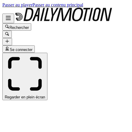
Passer au player
Passer au contenu principal
Rechercher
Se connecter
Regarder en plein écran