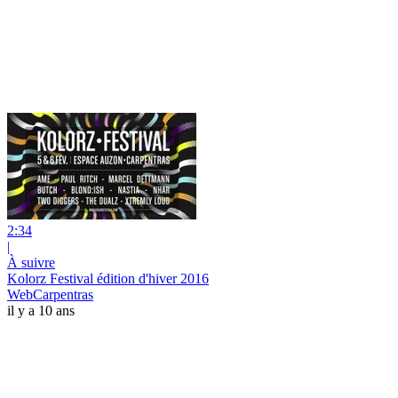
2:34
|
À suivre
Kolorz Festival édition d'hiver 2016
WebCarpentras
il y a 10 ans