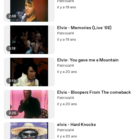
Patricia14
il y a 19 ans
2:58
Elvis - Memories (Live '68)
Patricia14
il y a 19 ans
3:18
Elvis- You gave me a Mountain
Patricia14
il y a 20 ans
3:19
Elvis - Bloopers From The comeback
Patricia14
il y a 20 ans
2:25
elvis - Hard Knocks
Patricia14
il y a 20 ans