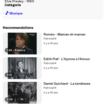
Elvis Presley - 1960
Catégorie
🎵
Musique
Recommandations
Roméo - Maman oh maman
Patricia14
il y a 18 ans
1:46
|
À suivre
Edith Piaf - L'Hymne a l'Amour
Patricia14
il y a 18 ans
3:15
Daniel Guichard - La tendresse
Patricia14
il y a 18 ans
2:06