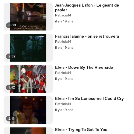
Jean-Jacques Lafon - Le géant de
papier
Patricia14
il y a 19 ans
3:09
Francis lalanne - on se retrouvera
Patricia14
il y a 19 ans
2:32
Elvis - Down By The Riverside
Patricia14
il y a 19 ans
1:42
Elvis - I'm So Lonesome I Could Cry
Patricia14
il y a 19 ans
2:11
Elvis - Trying To Get To You