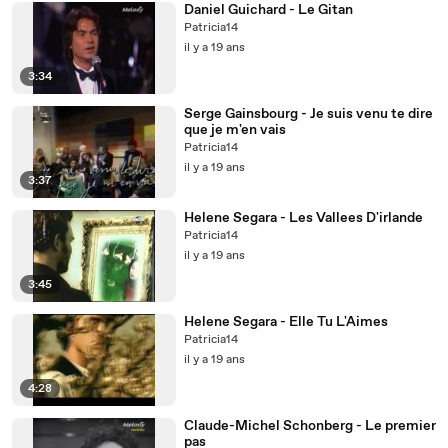
Daniel Guichard - Le Gitan
Patricia14
il y a 19 ans
3:34
Serge Gainsbourg - Je suis venu te dire
que je m'en vais
Patricia14
il y a 19 ans
3:37
Helene Segara - Les Vallees D'irlande
Patricia14
il y a 19 ans
3:45
Helene Segara - Elle Tu L'Aimes
Patricia14
il y a 19 ans
4:28
Claude-Michel Schonberg - Le premier
pas