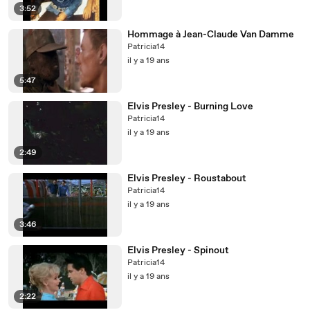
3:52
Hommage à Jean-Claude Van Damme
Patricia14
il y a 19 ans
5:47
Elvis Presley - Burning Love
Patricia14
il y a 19 ans
2:49
Elvis Presley - Roustabout
Patricia14
il y a 19 ans
3:46
Elvis Presley - Spinout
Patricia14
il y a 19 ans
2:22