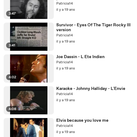
Patricia14
il y a 19 ans
3:47
Survivor - Eyes Of The Tiger Rocky III
version
Patricia14
il y a 19 ans
3:41
Joe Dassin - L Ete Indien
Patricia14
il y a 19 ans
4:02
Karaoke - Johnny Halliday - L'Envie
Patricia14
il y a 19 ans
4:08
Elvis because you love me
Patricia14
il y a 19 ans