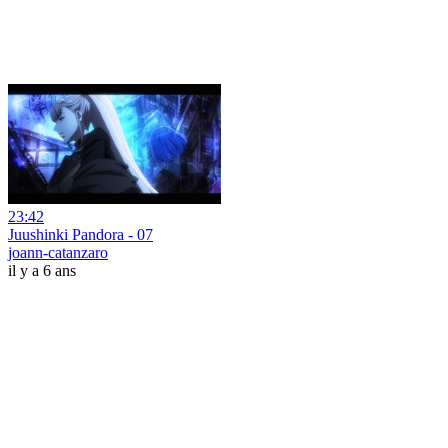
23:42
Juushinki Pandora - 07
joann-catanzaro
il y a 6 ans