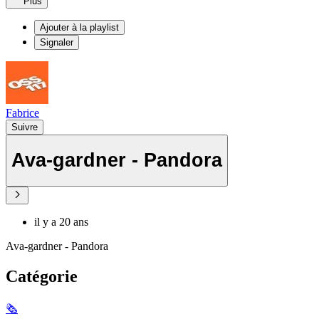
Plus
Ajouter à la playlist
Signaler
Fabrice
Suivre
Ava-gardner - Pandora
il y a 20 ans
Ava-gardner - Pandora
Catégorie
🗞