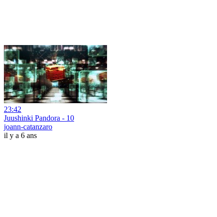
23:42
Juushinki Pandora - 10
joann-catanzaro
il y a 6 ans