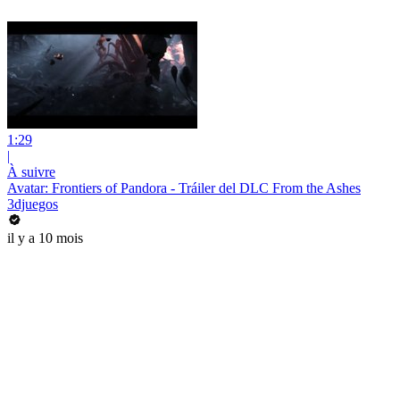
1:29
|
À suivre
Avatar: Frontiers of Pandora - Tráiler del DLC From the Ashes
3djuegos
il y a 10 mois