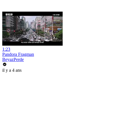
1:23
Pandora Fragman
BeyazPerde
il y a 4 ans