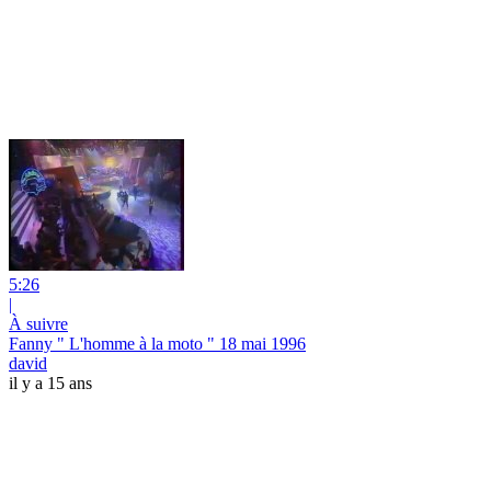
5:26
|
À suivre
Fanny " L'homme à la moto " 18 mai 1996
david
il y a 15 ans