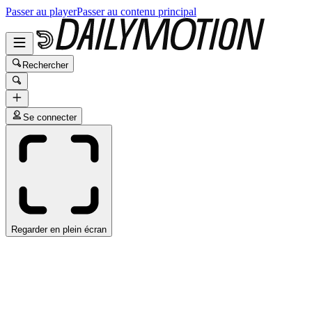
Passer au player
Passer au contenu principal
Rechercher
Se connecter
Regarder en plein écran