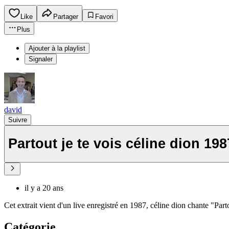
Like
Partager
Favori
Plus
Ajouter à la playlist
Signaler
david
Suivre
Partout je te vois céline dion 198
il y a 20 ans
Cet extrait vient d'un live enregistré en 1987, céline dion chante "Par
Catégorie