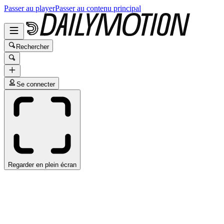
Passer au player
Passer au contenu principal
Rechercher
Se connecter
Regarder en plein écran