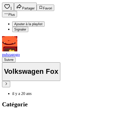
1
Partager
Favori
Plus
Ajouter à la playlist
Signaler
pubzagogo
Suivre
Volkswagen Fox
il y a 20 ans
Catégorie