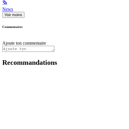
🗞
News
Voir moins
Commentaires
Ajoute ton commentaire
Recommandations