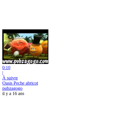
0:10
|
À suivre
Oasis Peche abricot
pubzagogo
il y a 16 ans