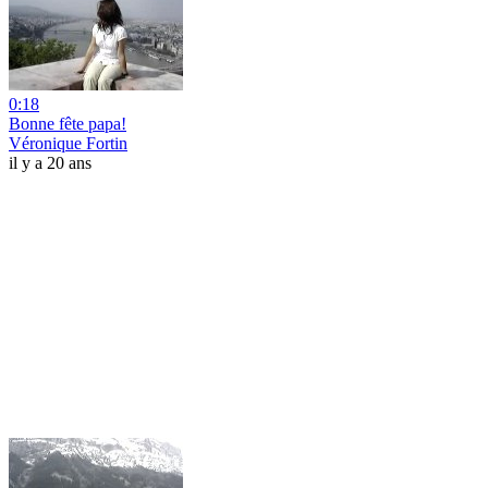
0:18
Bonne fête papa!
Véronique Fortin
il y a 20 ans