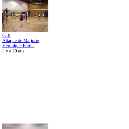
0:19
Attaque de Marjorie
Véronique Fortin
il y a 20 ans