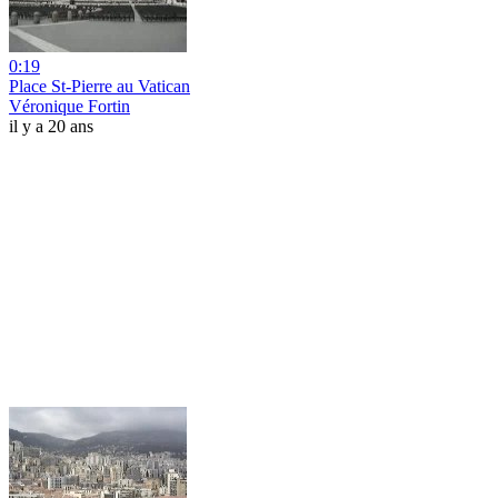
0:19
Place St-Pierre au Vatican
Véronique Fortin
il y a 20 ans