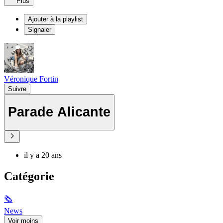
Plus
Ajouter à la playlist
Signaler
Véronique Fortin
Suivre
Parade Alicante
il y a 20 ans
Catégorie
🗞
News
Voir moins