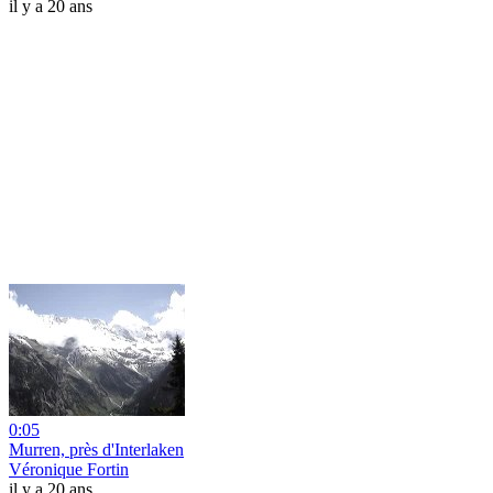
il y a 20 ans
0:05
Murren, près d'Interlaken
Véronique Fortin
il y a 20 ans