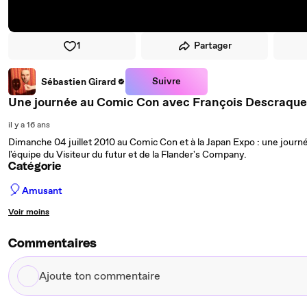
1
Partager
Suivre
Sébastien Girard
Une journée au Comic Con avec François Descraque
il y a 16 ans
Dimanche 04 juillet 2010 au Comic Con et à la Japan Expo : une journ
l'équipe du Visiteur du futur et de la Flander's Company.
Catégorie
🎈
Amusant
Voir moins
Commentaires
Ajoute
ton
commentaire