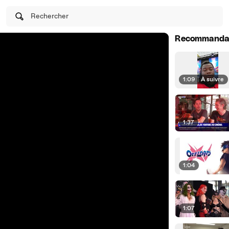
Rechercher
Recommanda
1:09
|
À suivre
1:37
1:04
1:07