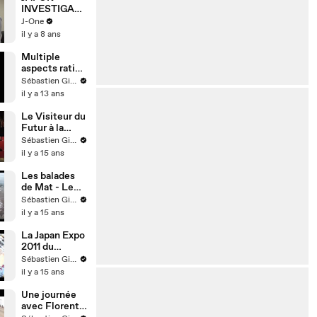
INVESTIGATI
ON – Japan
J-One
Dream –
il y a 8 ans
Partie 1 :
Frédéric
Multiple
Toutlemonde
aspects ratio:
& Fabrice
the best
Sébastien Girard
Buon
choice -
il y a 13 ans
looking for
the best shot
Le Visiteur du
Futur à la
Gjertsen
Sébastien Girard
il y a 15 ans
Les balades
de Mat - Le
Cap-Ferret
Sébastien Girard
il y a 15 ans
La Japan Expo
2011 du
Visiteur du
Sébastien Girard
Futur
il y a 15 ans
Une journée
avec Florent