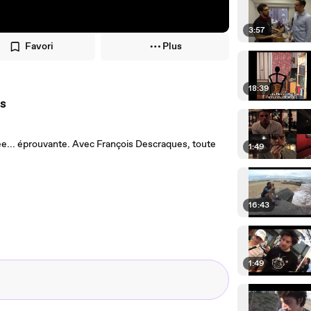
3:57
Favori
Plus
18:39
s
ée... éprouvante. Avec François Descraques, toute
1:49
16:43
1:49