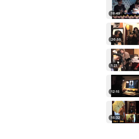
18:49
26:55
1:21
12:15
15:32