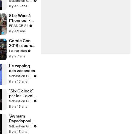
Dorin au
Sébastien Girard
Comic Con et
il y a 15 ans
à Japan Expo
Star Wars à
l''honneur -
Visite guidée
FRANCE 24
du Comic Con
il y a 9 ans
Paris 2017
Comic Con
2019 : cours
de sabre laser,
Le Parisien
dessins en
il y a 7 ans
café et
comédie
Le zapping
musicale en
des vacances
réalité
Sébastien Girard
virtuelle
il y a 15 ans
"Six O'clock"
par les Lovely
Rita
Sébastien Girard
il y a 15 ans
"Avraam
Papadopoulos
" par les
Sébastien Girard
Lovely Rita
il y a 15 ans