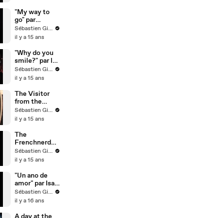
"My way to
go" par
Florent Dorin
Sébastien Girard
il y a 15 ans
"Why do you
smile?" par les
Lovely Rita
Sébastien Girard
il y a 15 ans
The Visitor
from the
future -
Sébastien Girard
shooting
il y a 15 ans
S2E6
The
Frenchnerd
Party
Sébastien Girard
il y a 15 ans
"Un ano de
amor" par Isa
et Raph
Sébastien Girard
il y a 16 ans
A day at the