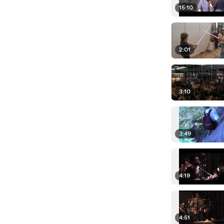
15:10
2:01
3:10
3:49
4:19
4:51