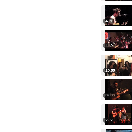
4:51
4:49
26:55
37:33
2:32