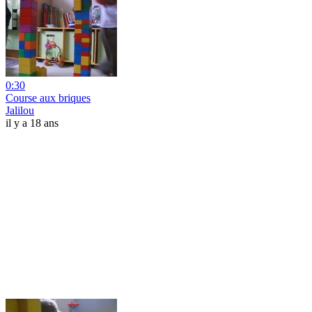
0:30
Course aux briques
Jalilou
il y a 18 ans