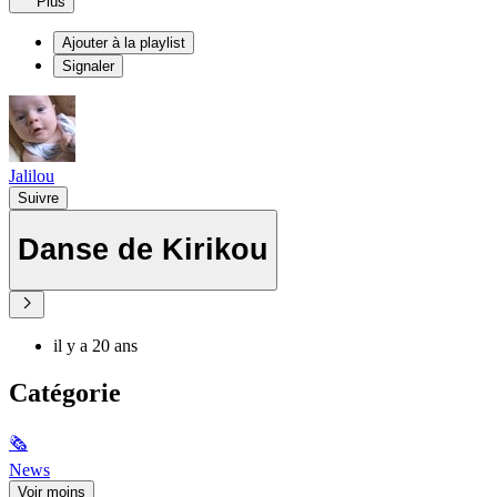
Plus
Ajouter à la playlist
Signaler
Jalilou
Suivre
Danse de Kirikou
il y a 20 ans
Catégorie
🗞
News
Voir moins