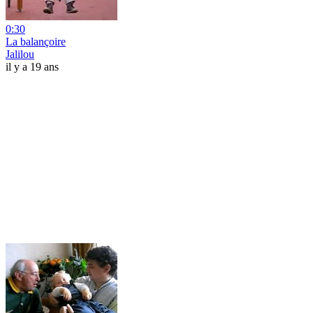
0:30
La balançoire
Jalilou
il y a 19 ans