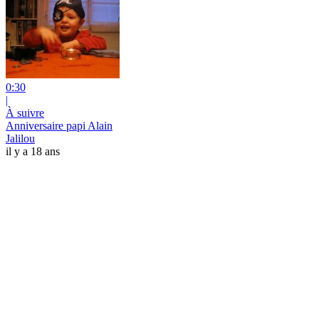
0:30
|
À suivre
Anniversaire papi Alain
Jalilou
il y a 18 ans