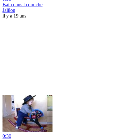
Bain dans la douche
Jalilou
il y a 19 ans
0:30