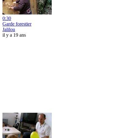
0:30
Garde forestier
Jalilou
il y a 19 ans