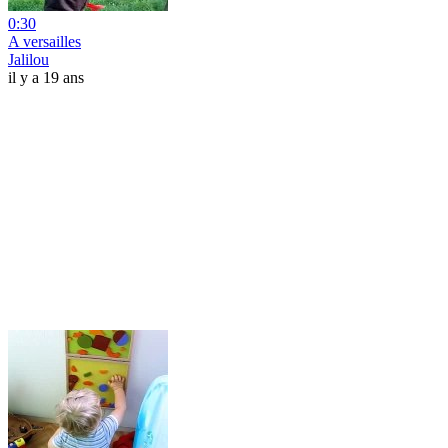
0:30
A versailles
Jalilou
il y a 19 ans