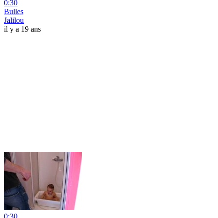
0:30
Bulles
Jalilou
il y a 19 ans
0:30