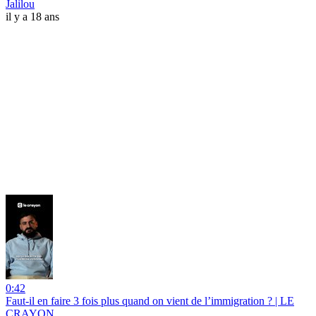
Jalilou
il y a 18 ans
0:42
Faut-il en faire 3 fois plus quand on vient de l’immigration ? | LE
CRAYON