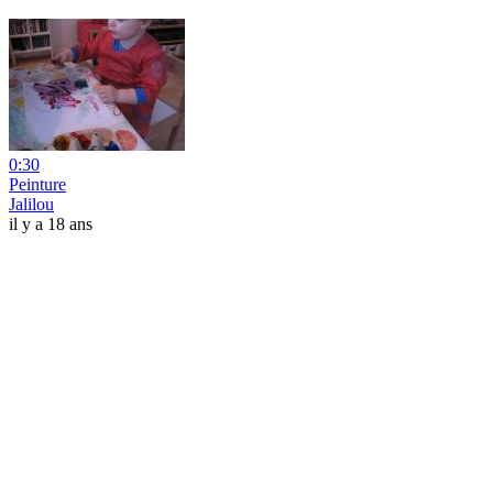
0:30
Peinture
Jalilou
il y a 18 ans