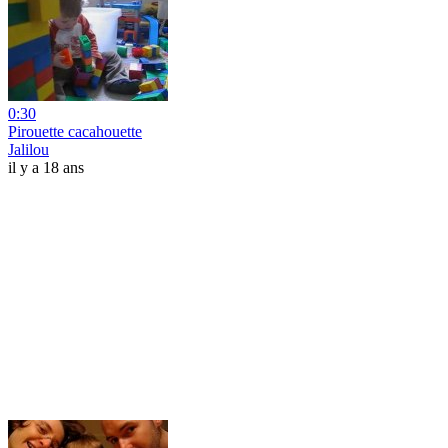
0:30
Pirouette cacahouette
Jalilou
il y a 18 ans