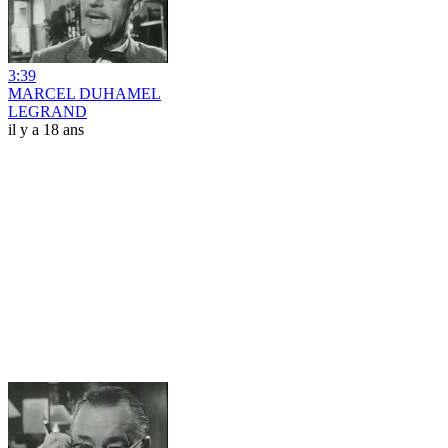
3:39
MARCEL DUHAMEL
LEGRAND
il y a 18 ans