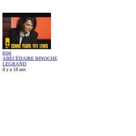
8:04
ABÉCÉDAIRE BINOCHE
LEGRAND
il y a 18 ans