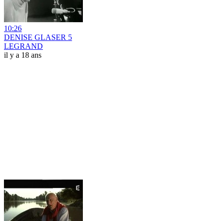
10:26
DENISE GLASER 5
LEGRAND
il y a 18 ans