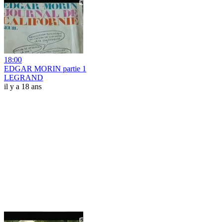
18:00
EDGAR MORIN partie 1
LEGRAND
il y a 18 ans