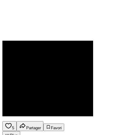
5
Partager
Favori