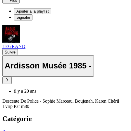
Plus
Ajouter à la playlist
Signaler
LEGRAND
Suivre
Ardisson Musée 1985 -
il y a 20 ans
Descente De Police - Sophie Marceau, Boujenah, Karen Chéril
Tvrip Par m80
Catégorie