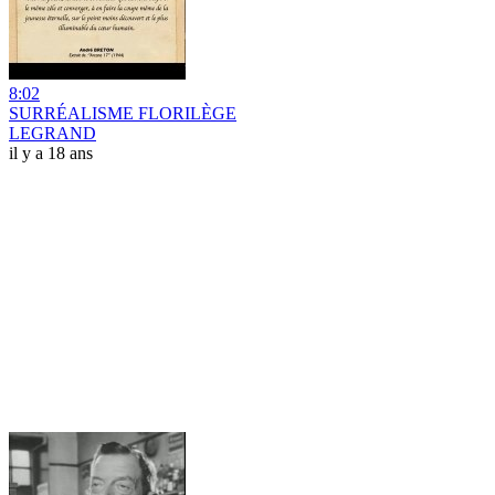
8:02
SURRÉALISME FLORILÈGE
LEGRAND
il y a 18 ans