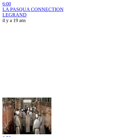
6:00
LA PASQUA CONNECTION
LEGRAND
il y a 19 ans