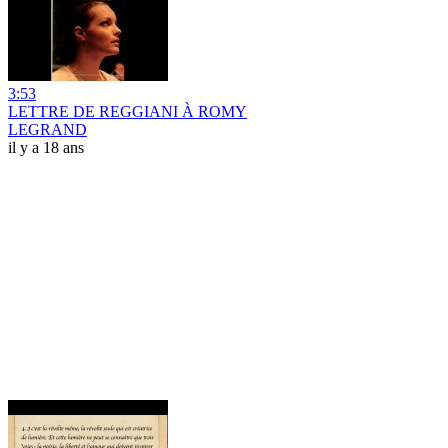
3:53
LETTRE DE REGGIANI À ROMY
LEGRAND
il y a 18 ans