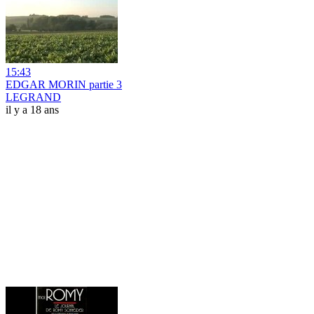
15:43
EDGAR MORIN partie 3
LEGRAND
il y a 18 ans