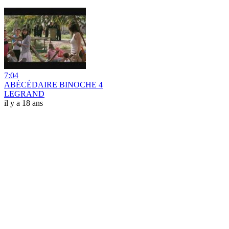
7:04
ABÉCÉDAIRE BINOCHE 4
LEGRAND
il y a 18 ans