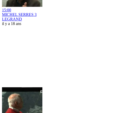
15:00
MICHEL SERRES 3
LEGRAND
il y a 18 ans