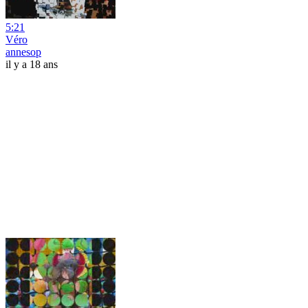
5:21
Véro
annesop
il y a 18 ans