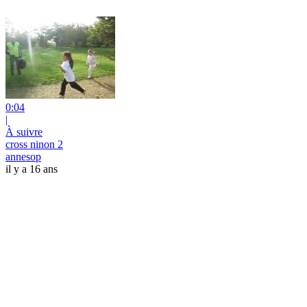
0:04
|
À suivre
cross ninon 2
annesop
il y a 16 ans