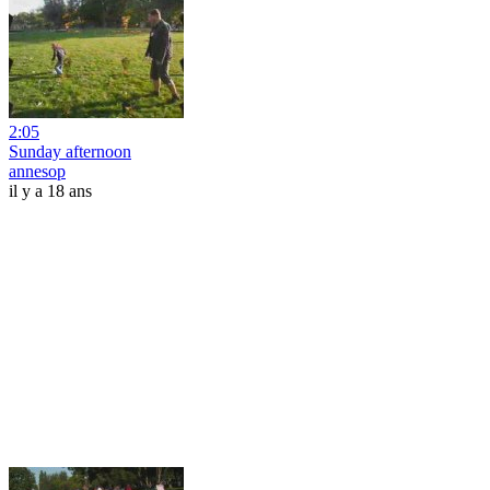
2:05
Sunday afternoon
annesop
il y a 18 ans