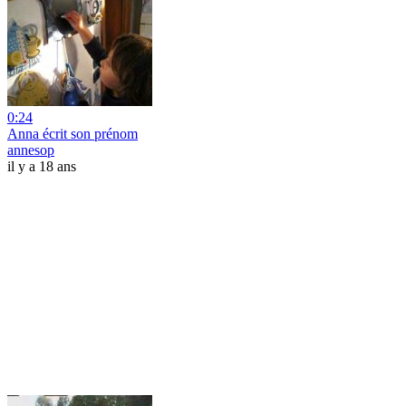
0:24
Anna écrit son prénom
annesop
il y a 18 ans