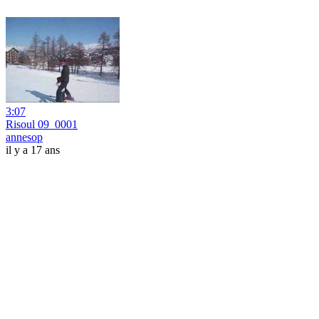
3:07
Risoul 09_0001
annesop
il y a 17 ans