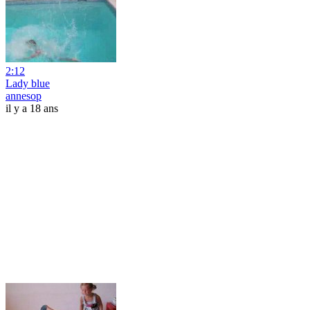
2:12
Lady blue
annesop
il y a 18 ans