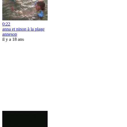
0:22
anna et ninon à la plage
annesop
il y a 18 ans