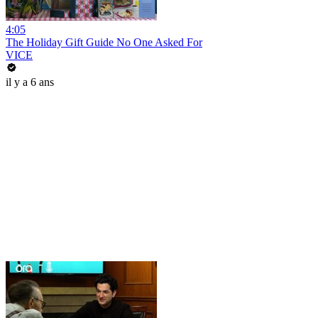
4:05
The Holiday Gift Guide No One Asked For
VICE
il y a 6 ans