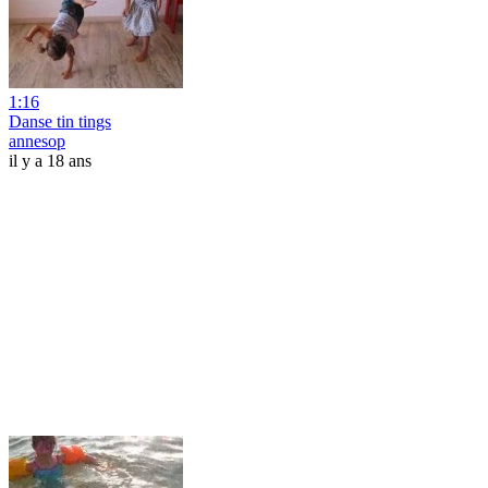
1:16
Danse tin tings
annesop
il y a 18 ans