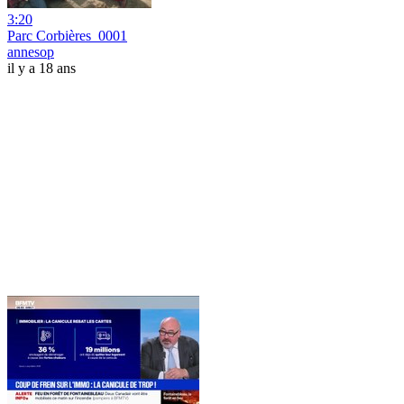
3:20
Parc Corbières_0001
annesop
il y a 18 ans