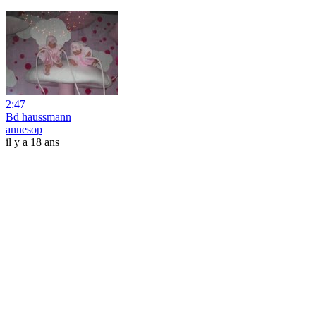
2:47
Bd haussmann
annesop
il y a 18 ans