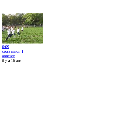
0:09
cross ninon 1
annesop
il y a 16 ans