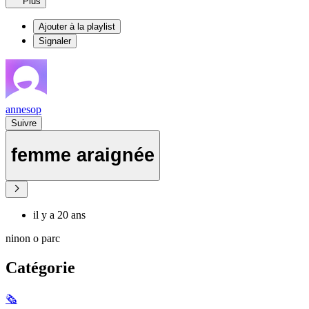
Plus
Ajouter à la playlist
Signaler
annesop
Suivre
femme araignée
il y a 20 ans
ninon o parc
Catégorie
🗞