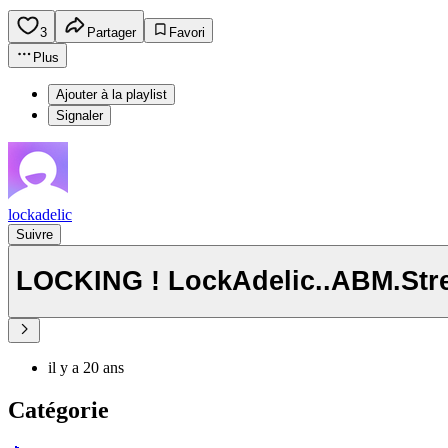
3
Partager
Favori
Plus
Ajouter à la playlist
Signaler
lockadelic
Suivre
LOCKING ! LockAdelic..ABM.Str
il y a 20 ans
Catégorie