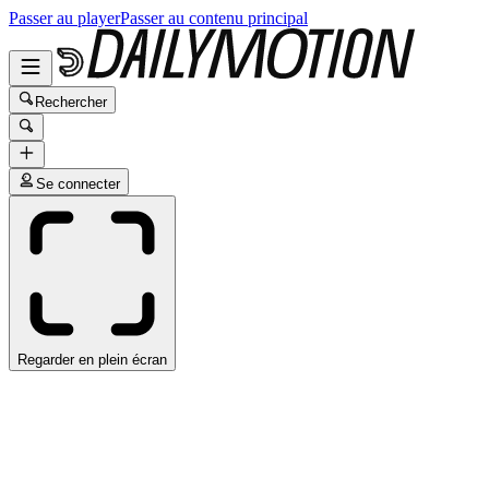
Passer au player
Passer au contenu principal
Rechercher
Se connecter
Regarder en plein écran