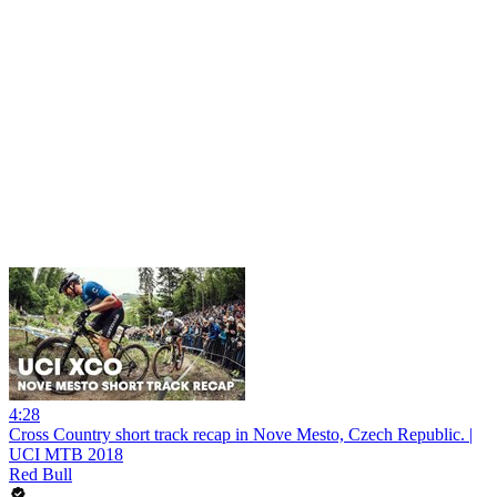
4:28
Cross Country short track recap in Nove Mesto, Czech Republic. |
UCI MTB 2018
Red Bull