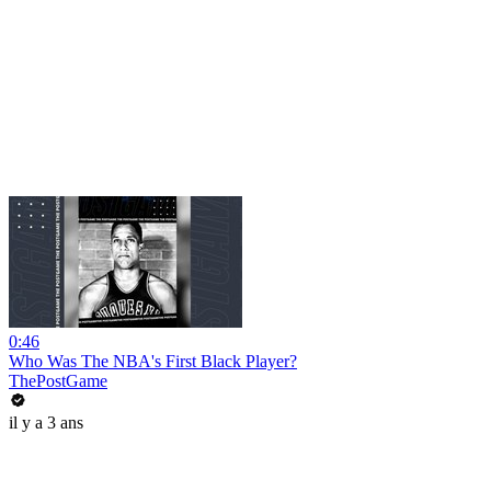
0:46
Who Was The NBA's First Black Player?
ThePostGame
il y a 3 ans