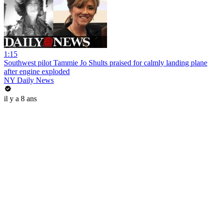
1:15
Southwest pilot Tammie Jo Shults praised for calmly landing plane
after engine exploded
NY Daily News
il y a 8 ans