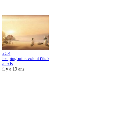
2:14
les pingouins volent t'ils ?
alexis
il y a 19 ans