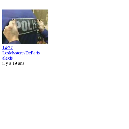
14:27
LesMysteresDeParis
alexis
il y a 19 ans