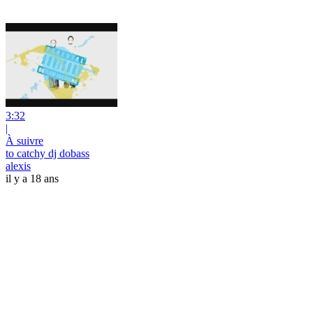
3:32
|
À suivre
to catchy dj dobass
alexis
il y a 18 ans