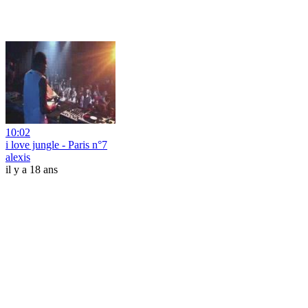
10:02
i love jungle - Paris n°7
alexis
il y a 18 ans