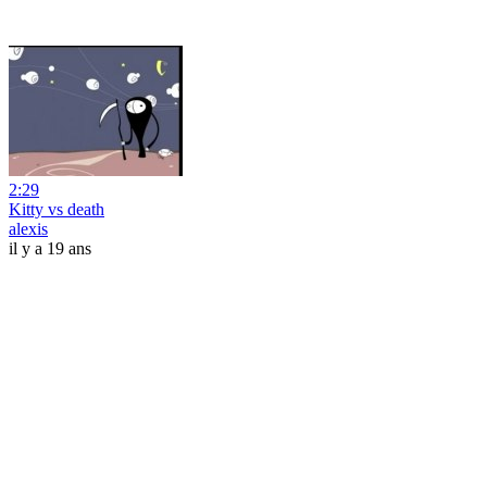
2:29
Kitty vs death
alexis
il y a 19 ans