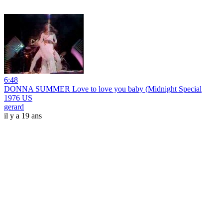
6:48
DONNA SUMMER Love to love you baby (Midnight Special
1976 US
gerard
il y a 19 ans