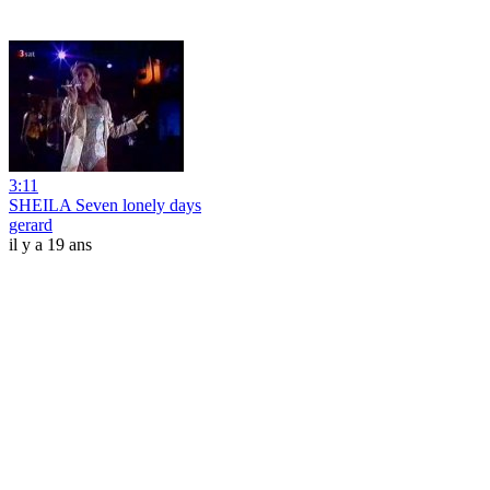
3:11
SHEILA Seven lonely days
gerard
il y a 19 ans