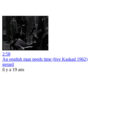
2:58
An english man needs time (live Kaskad 1962)
gerard
il y a 19 ans