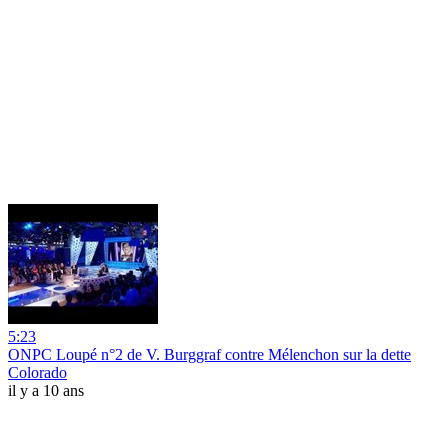
5:23
ONPC Loupé n°2 de V. Burggraf contre Mélenchon sur la dette
Colorado
il y a 10 ans