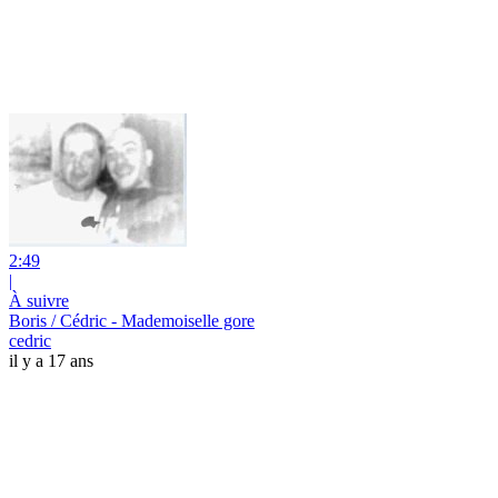
2:49
|
À suivre
Boris / Cédric - Mademoiselle gore
cedric
il y a 17 ans