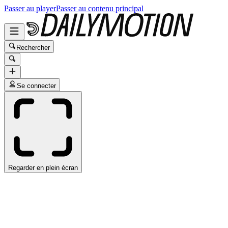
Passer au player
Passer au contenu principal
Rechercher
Se connecter
Regarder en plein écran