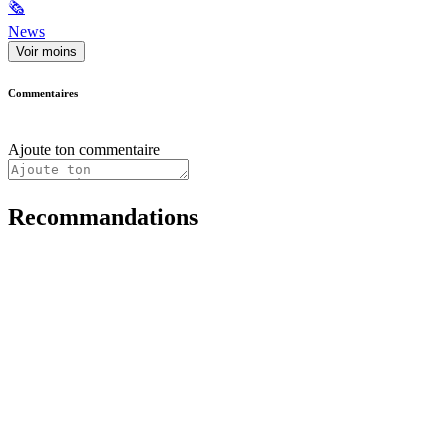
🗞
News
Voir moins
Commentaires
Ajoute ton commentaire
Recommandations