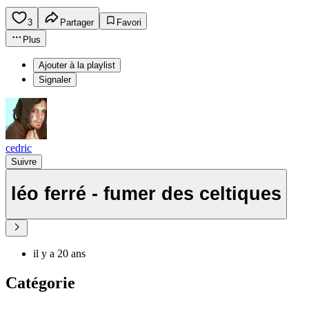
3
Partager
Favori
Plus
Ajouter à la playlist
Signaler
cedric
Suivre
léo ferré - fumer des celtiques
il y a 20 ans
Catégorie