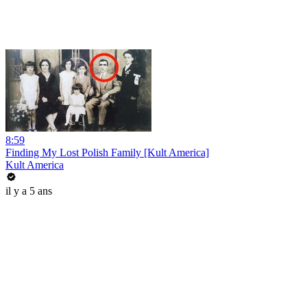
8:59
Finding My Lost Polish Family [Kult America]
Kult America
il y a 5 ans