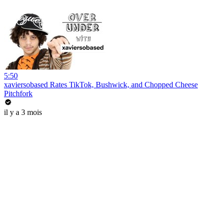
5:50
xaviersobased Rates TikTok, Bushwick, and Chopped Cheese
Pitchfork
il y a 3 mois