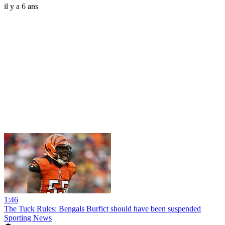
il y a 6 ans
1:46
The Tuck Rules: Bengals Burfict should have been suspended
Sporting News