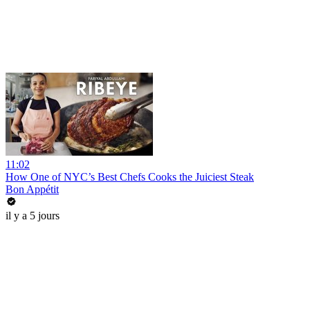
11:02
How One of NYC’s Best Chefs Cooks the Juiciest Steak
Bon Appétit
il y a 5 jours