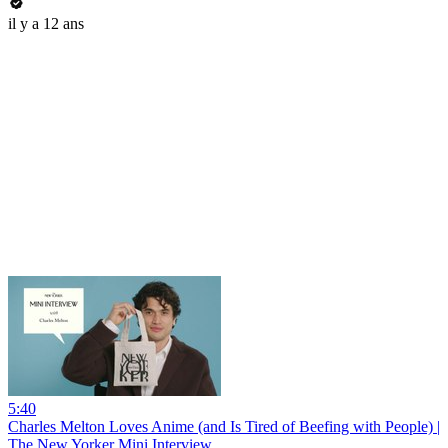
il y a 12 ans
5:40
Charles Melton Loves Anime (and Is Tired of Beefing with People) |
The New Yorker Mini Interview