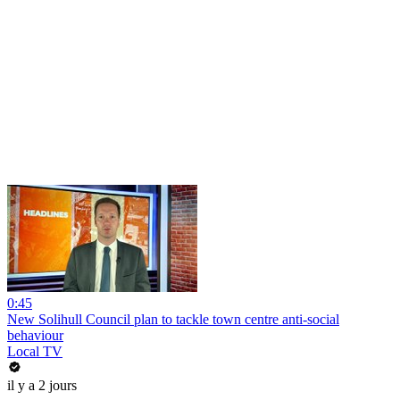
0:45
New Solihull Council plan to tackle town centre anti-social
behaviour
Local TV
il y a 2 jours