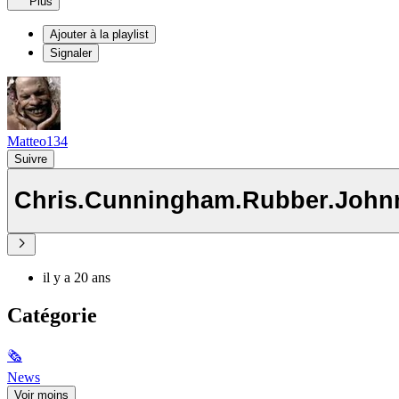
Plus
Ajouter à la playlist
Signaler
Matteo134
Suivre
Chris.Cunningham.Rubber.John
il y a 20 ans
Catégorie
🗞
News
Voir moins