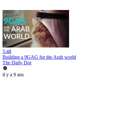
5:48
Building a 9GAG for the Arab world
The Daily Dot
il y a 9 ans