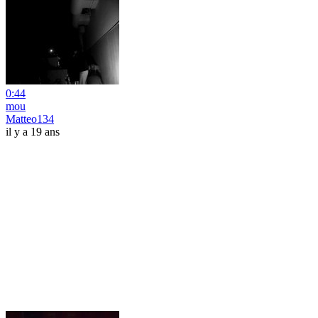
0:44
mou
Matteo134
il y a 19 ans