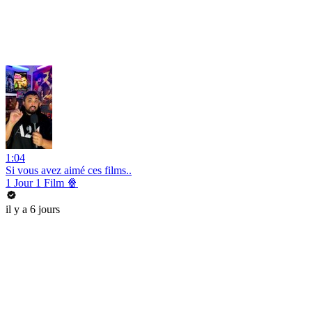
1:04
Si vous avez aimé ces films..
1 Jour 1 Film 🍿
il y a 6 jours