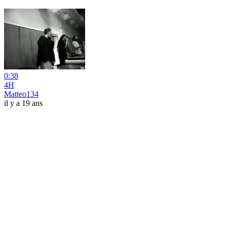
0:38
4H
Matteo134
il y a 19 ans