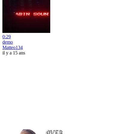
0:29
demo
Matteo134
il y a 15 ans