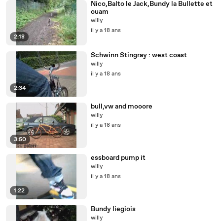
Nico,Balto le Jack,Bundy la Bullette et
ouam
willy
il y a 18 ans
2:18
Schwinn Stingray : west coast
willy
il y a 18 ans
2:34
bull,vw and mooore
willy
il y a 18 ans
3:50
essboard pump it
willy
il y a 18 ans
1:22
Bundy liegiois
willy