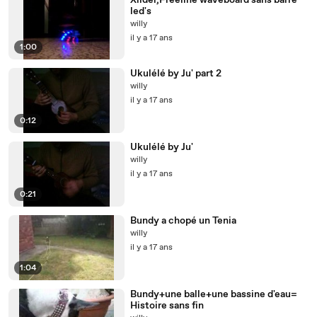
Xlider,Freeline waveboard sans barre
led's
willy
il y a 17 ans
1:00
Ukulélé by Ju' part 2
willy
il y a 17 ans
0:12
Ukulélé by Ju'
willy
il y a 17 ans
0:21
Bundy a chopé un Tenia
willy
il y a 17 ans
1:04
Bundy+une balle+une bassine d'eau=
Histoire sans fin