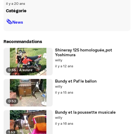
il y a 20 ans
Catégorie
🗞
News
Recommandations
Shineray 125 homologuée,pot
Yoshimura
willy
il y a 12 ans
0:55
|
À suivre
Bundy et Paf le ballon
willy
il y a 15 ans
0:53
Bundy et la poussette musicale
willy
il y a 16 ans
1:53