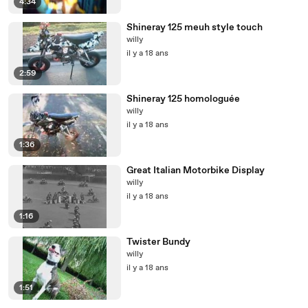
4:34
Shineray 125 meuh style touch
willy
il y a 18 ans
2:59
Shineray 125 homologuée
willy
il y a 18 ans
1:36
Great Italian Motorbike Display
willy
il y a 18 ans
1:16
Twister Bundy
willy
il y a 18 ans
1:51