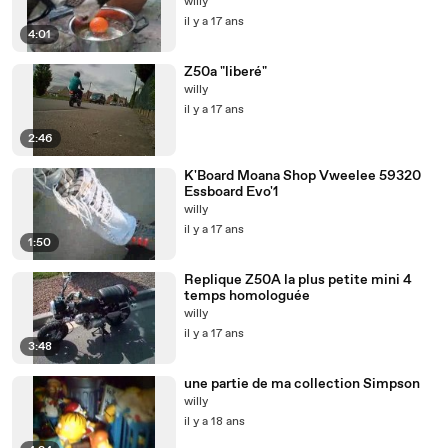
willy
il y a 17 ans
4:01
Z50a "liberé"
willy
il y a 17 ans
2:46
K'Board Moana Shop Vweelee 59320
Essboard Evo'1
willy
il y a 17 ans
1:50
Replique Z50A la plus petite mini 4
temps homologuée
willy
il y a 17 ans
3:48
une partie de ma collection Simpson
willy
il y a 18 ans