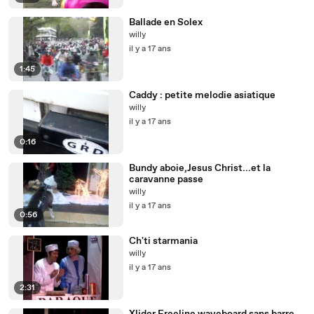
Ballade en Solex
willy
il y a 17 ans
1:45
Caddy : petite melodie asiatique
willy
il y a 17 ans
0:16
Bundy aboie,Jesus Christ...et la
caravanne passe
willy
il y a 17 ans
0:56
Ch'ti starmania
willy
il y a 17 ans
2:31