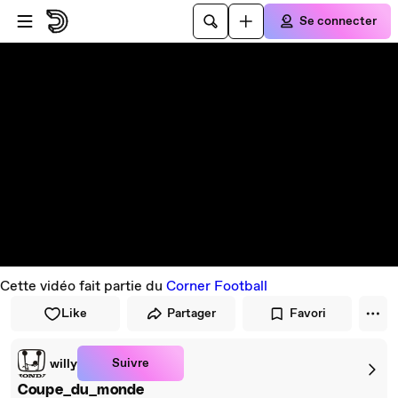
Passer au player
Passer au contenu principal
Se connecter
Cette vidéo fait partie du
Corner Football
Like
Partager
Favori
Suivre
willy
Coupe_du_monde