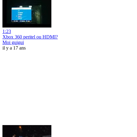
1:23
Xbox 360 peritel ou HDMI?‎
Moi guigui
il y a 17 ans