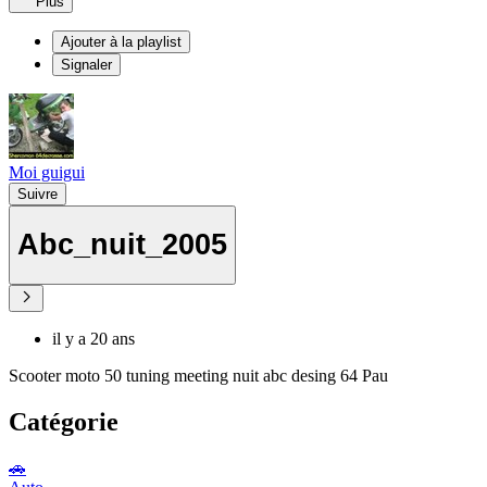
Plus
Ajouter à la playlist
Signaler
Moi guigui
Suivre
Abc_nuit_2005
il y a 20 ans
Scooter moto 50 tuning meeting nuit abc desing 64 Pau
Catégorie
🚗