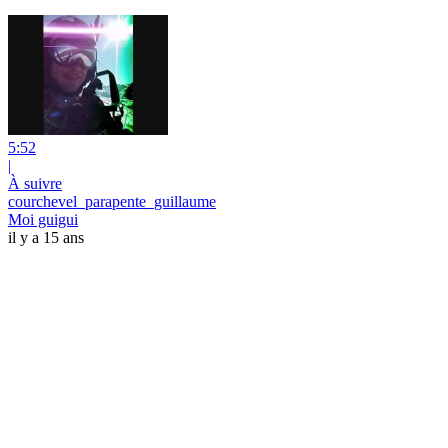
5:52
|
À suivre
courchevel_parapente_guillaume
Moi guigui
il y a 15 ans