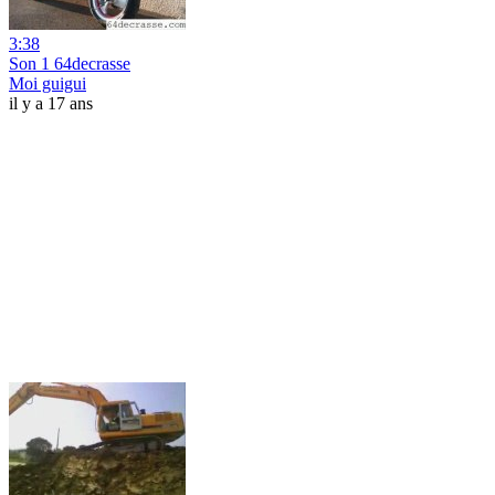
3:38
Son 1 64decrasse
Moi guigui
il y a 17 ans