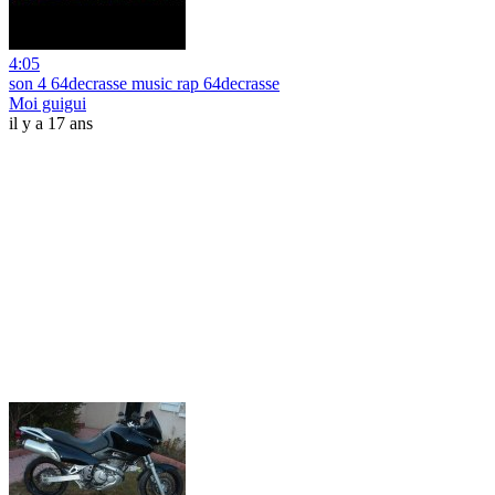
4:05
son 4 64decrasse music rap 64decrasse
Moi guigui
il y a 17 ans