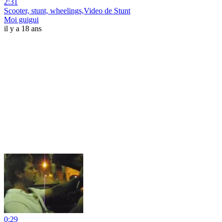
2:31
Scooter, stunt, wheelings,Video de Stunt
Moi guigui
il y a 18 ans
0:29