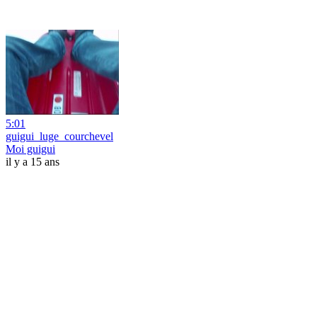
5:01
guigui_luge_courchevel
Moi guigui
il y a 15 ans