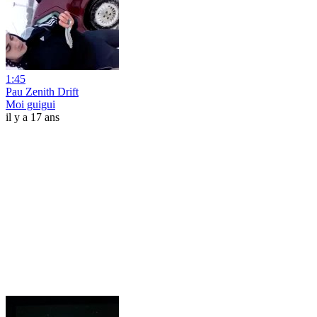
1:45
Pau Zenith Drift
Moi guigui
il y a 17 ans