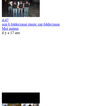
4:47
son 6 64decrasse music rap 64decrasse
Moi guigui
il y a 17 ans