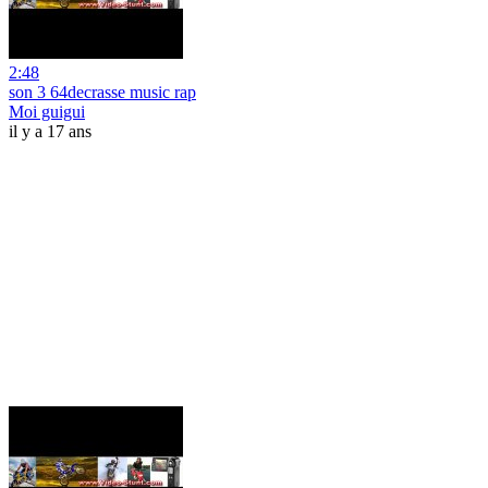
2:48
son 3 64decrasse music rap
Moi guigui
il y a 17 ans