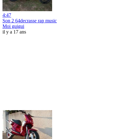
4:47
Son 2 64decrasse rap music
Moi guigui
il y a 17 ans