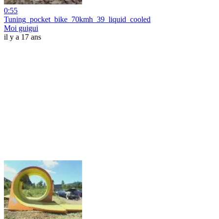
0:55
Tuning_pocket_bike_70kmh_39_liquid_cooled
Moi guigui
il y a 17 ans