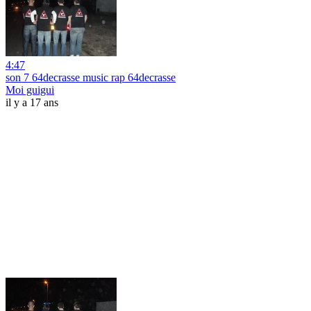
4:47
son 7 64decrasse music rap 64decrasse
Moi guigui
il y a 17 ans