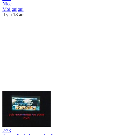
Nice
Moi guigui
il y a 18 ans
2:23