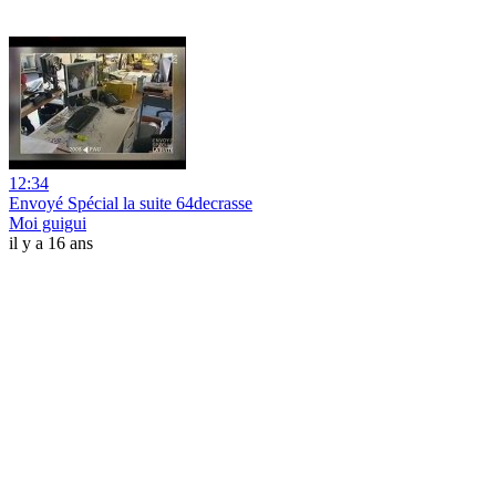
12:34
Envoyé Spécial la suite 64decrasse
Moi guigui
il y a 16 ans