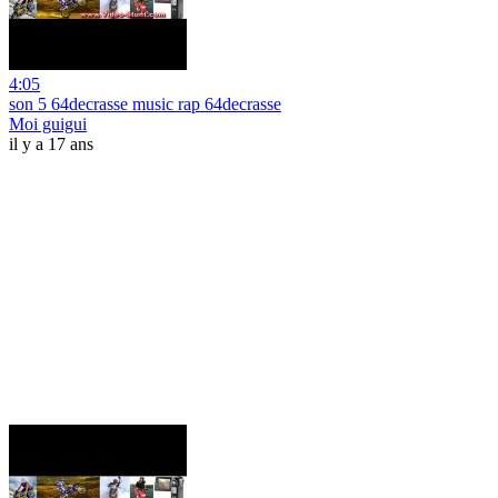
4:05
son 5 64decrasse music rap 64decrasse
Moi guigui
il y a 17 ans