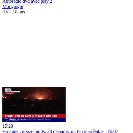
Autoradio dvd avec play 2
Moi guigui
il y a 18 ans
15:29
Espagne : douze morts, 23 disparus, un feu inarrêtable - 10/07