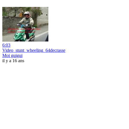
6:03
Video_stunt_wheeling_64decrasse
Moi guigui
il y a 16 ans