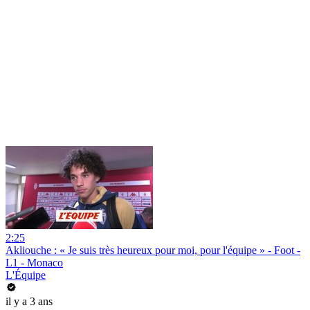
2:25
Akliouche : « Je suis très heureux pour moi, pour l'équipe » - Foot -
L1 - Monaco
L'Équipe
il y a 3 ans