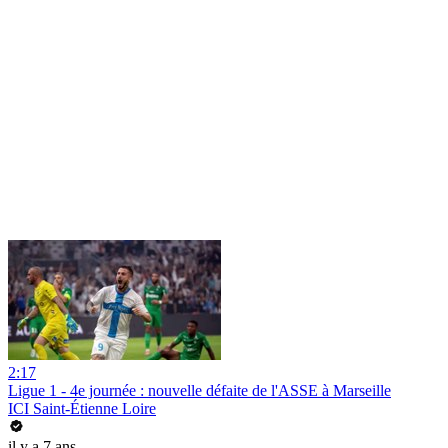
2:17
Ligue 1 - 4e journée : nouvelle défaite de l'ASSE à Marseille
ICI Saint-Étienne Loire
il y a 7 ans