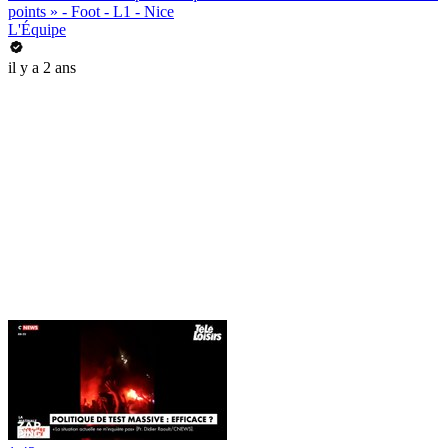
points » - Foot - L1 - Nice
L'Équipe
il y a 2 ans