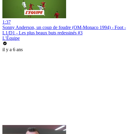
1:37
Sonny Anderson, un coup de foudre (OM-Monaco 1994) - Foot -
L1/D1 - Les plus beaux buts redessinés #3
L'Équipe
il y a 6 ans