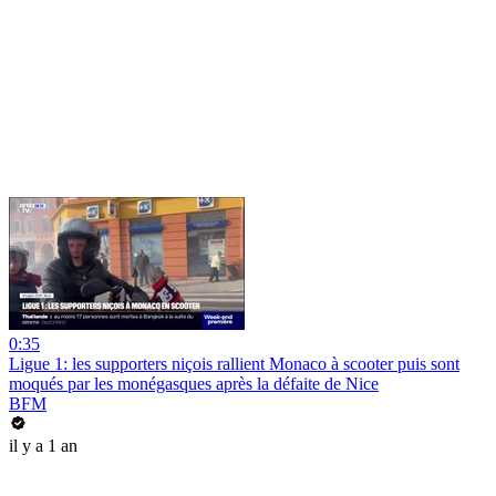
0:35
Ligue 1: les supporters niçois rallient Monaco à scooter puis sont
moqués par les monégasques après la défaite de Nice
BFM
il y a 1 an