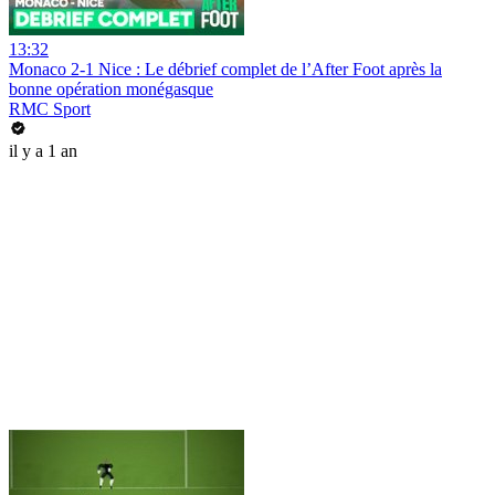
13:32
Monaco 2-1 Nice : Le débrief complet de l’After Foot après la
bonne opération monégasque
RMC Sport
il y a 1 an