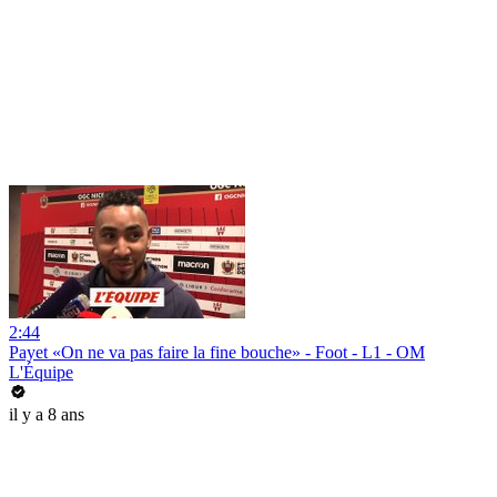
2:44
Payet «On ne va pas faire la fine bouche» - Foot - L1 - OM
L'Équipe
il y a 8 ans