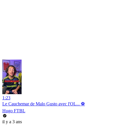
1:23
Le Cauchemar de Malo Gusto avec l'OL... ⚽️
Hugo FTBL
il y a 3 ans