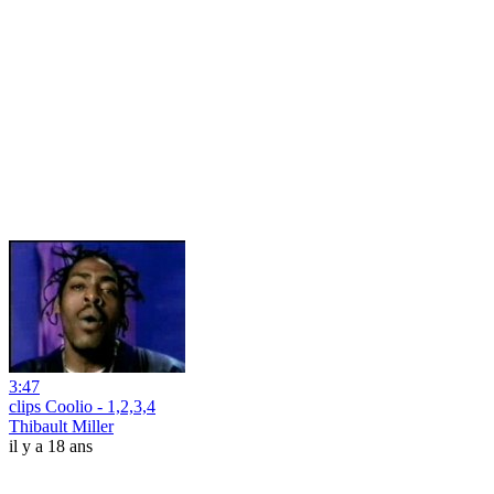
3:47
clips Coolio - 1,2,3,4
Thibault Miller
il y a 18 ans