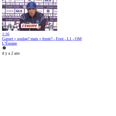
1:16
Gasset « soulag? mais « frustr? - Foot - L1 - OM
L'Équipe
il y a 2 ans