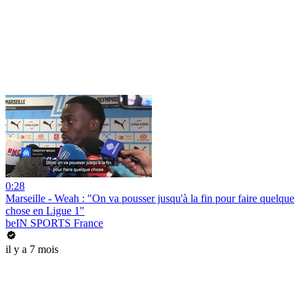
0:28
Marseille - Weah : "On va pousser jusqu'à la fin pour faire quelque
chose en Ligue 1"
beIN SPORTS France
il y a 7 mois