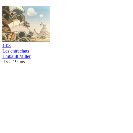
1:08
Les entrechats
Thibault Miller
il y a 19 ans