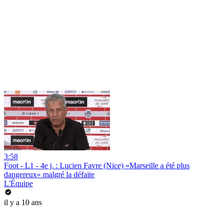
3:58
Foot - L1 - 4e j. : Lucien Favre (Nice) «Marseille a été plus
dangereux» malgré la défaite
L'Équipe
il y a 10 ans